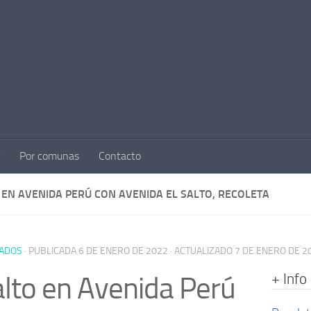
Por comunas
Contacto
 EN AVENIDA PERÚ CON AVENIDA EL SALTO, RECOLETA
ADOS
· PUBLICADA
6 DE ENERO DE 2022
· ACTUALIZADO
7 DE ENERO DE 2
+ Info
lto en Avenida Perú