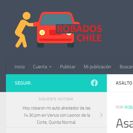
Saltar al contenido
Inicio
Cuenta
Publicar
Mi publicación
Buscar
SEGUIR:
ASALTO
SIGUIENTE HISTORIA
POR
ROB
Hoy robaron mi auto alrededor de las
14.30 pm en Venus con Leonor de la
Asa
Corte, Quinta Normal.