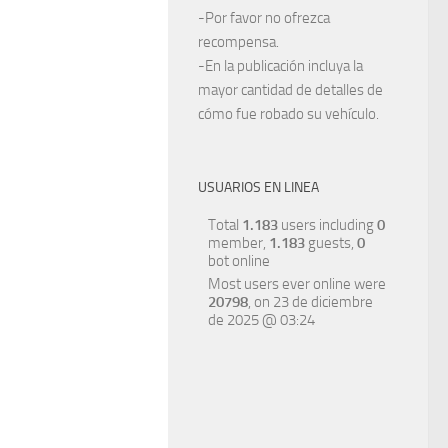
-Por favor no ofrezca
recompensa.
-En la publicación incluya la
mayor cantidad de detalles de
cómo fue robado su vehículo.
USUARIOS EN LINEA
Total
1.183
users including
0
member,
1.183
guests,
0
bot online
Most users ever online were
20798
, on 23 de diciembre
de 2025 @ 03:24