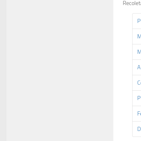
Recolet
P
M
M
A
C
P
F
D