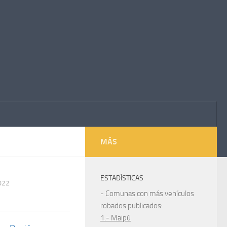
MÁS
ESTADÍSTICAS
022
- Comunas con más vehículos
robados publicados:
1.- Maipú