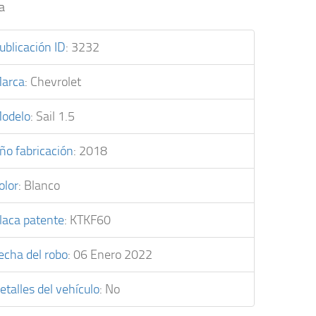
a
ublicación ID
:
3232
arca
:
Chevrolet
odelo
:
Sail 1.5
ño fabricación
:
2018
olor
:
Blanco
laca patente
:
KTKF60
echa del robo
:
06 Enero 2022
etalles del vehículo
:
No