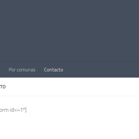
Por comunas
Contacto
TO
form id=»1″]