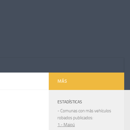
MÁS
ESTADÍSTICAS
- Comunas con más vehículos
robados publicados:
1.- Maipú