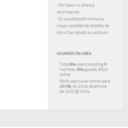
-Por favor no ofrezca
recompensa.
-En la publicación incluya la
mayor cantidad de detalles de
cómo fue robado su vehículo.
USUARIOS EN LINEA
Total
894
users including
0
member,
894
guests,
0
bot
online
Most users ever online were
20798
, on 23 de diciembre
de 2025 @ 03:24