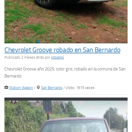
Chevrolet Groove robado en San Bernardo
Publicado 2 meses atrás
por
robados
Chevrolet Groove año 2025, color gris, robado en la comuna de San
Bernardo
Station Wagon
/
San Bernardo
/ Visto: 1615 veces