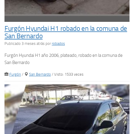
Furgón Hyundai H1 robado en la comuna de
San Bernardo
Publicado 3 meses atrás
por
robados
Furgón Hyundai H1 año 2006, plateado, robado en la comuna de
San Bernardo
Furgón
/
San Bernardo
/ Visto: 1533 veces