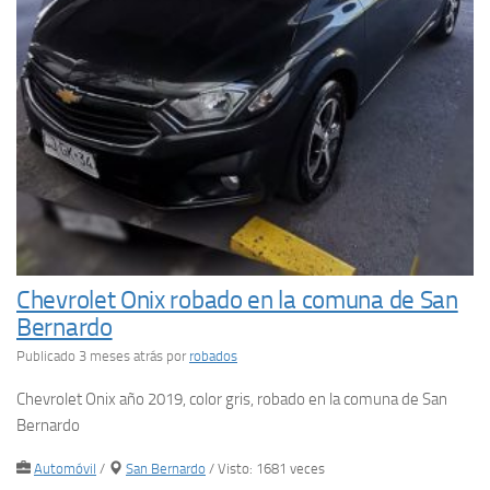
Chevrolet Onix robado en la comuna de San
Bernardo
Publicado 3 meses atrás
por
robados
Chevrolet Onix año 2019, color gris, robado en la comuna de San
Bernardo
Automóvil
/
San Bernardo
/ Visto: 1681 veces