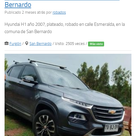
Bernardo
Publicado 2 meses atrás
por
robados
Hyundai H1 año 2007, plateado, robado en calle Esmeralda, en la
comuna de San Bernardo
Furgón
/
San Bernardo
/ Visto: 2505 veces /
Más visto