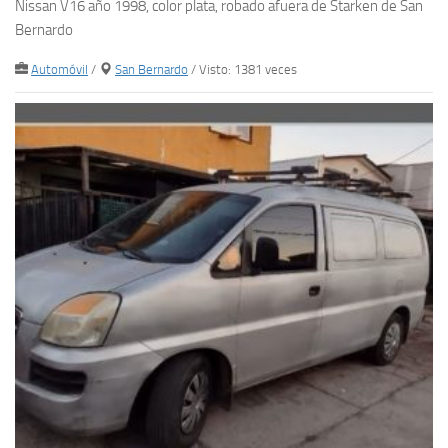
Nissan V16 año 1998, color plata, robado afuera de Starken de San
Bernardo
Automóvil
/
San Bernardo
/ Visto: 1381 veces