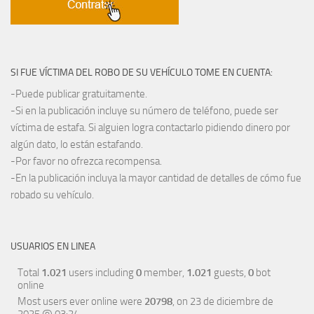
SI FUE VÍCTIMA DEL ROBO DE SU VEHÍCULO TOME EN CUENTA:
-Puede publicar gratuitamente.
-Si en la publicación incluye su número de teléfono, puede ser
víctima de estafa. Si alguien logra contactarlo pidiendo dinero por
algún dato, lo están estafando.
-Por favor no ofrezca recompensa.
-En la publicación incluya la mayor cantidad de detalles de cómo fue
robado su vehículo.
USUARIOS EN LINEA
Total
1.021
users including
0
member,
1.021
guests,
0
bot
online
Most users ever online were
20798
, on 23 de diciembre de
2025 @ 03:24