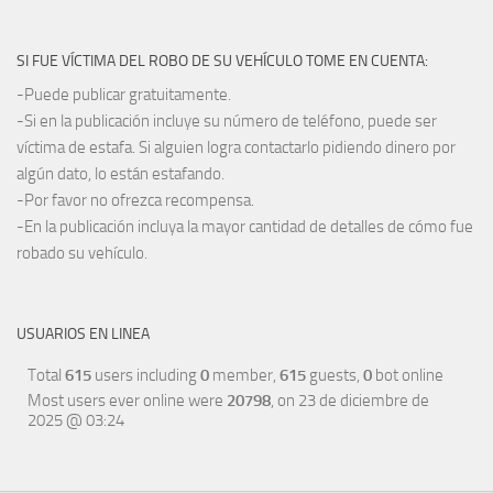
SI FUE VÍCTIMA DEL ROBO DE SU VEHÍCULO TOME EN CUENTA:
-Puede publicar gratuitamente.
-Si en la publicación incluye su número de teléfono, puede ser
víctima de estafa. Si alguien logra contactarlo pidiendo dinero por
algún dato, lo están estafando.
-Por favor no ofrezca recompensa.
-En la publicación incluya la mayor cantidad de detalles de cómo fue
robado su vehículo.
USUARIOS EN LINEA
Total
615
users including
0
member,
615
guests,
0
bot online
Most users ever online were
20798
, on 23 de diciembre de
2025 @ 03:24