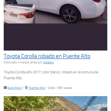
Toyota Corolla robado en Puente Alto
Publicado 4 meses atrás
por
robados
Toyota Corolla año 2017, color blanco, robado en la comuna de
Puente Alto
Automóvil
/
Puente Alto
/ Visto: 1561 veces