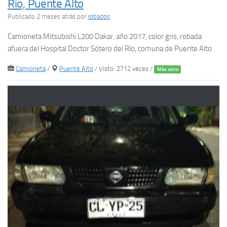
Río, Puente Alto
Publicado 2 meses atrás
por
robados
Camioneta Mitsubishi L200 Dakar, año 2017, color gris, robada
afuera del Hospital Doctor Sótero del Río, comuna de Puente Alto
Camioneta
/
Puente Alto
/ Visto: 2712 veces /
Más visto