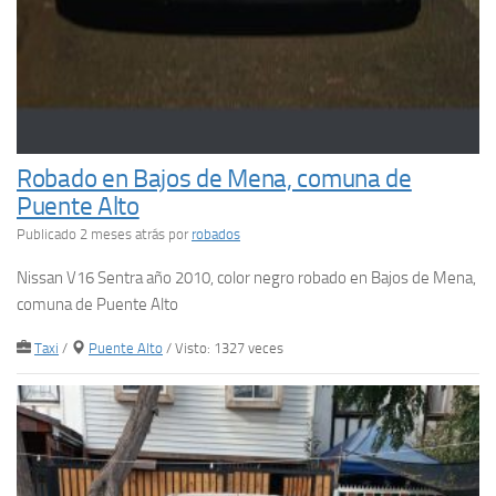
Robado en Bajos de Mena, comuna de
Puente Alto
Publicado 2 meses atrás
por
robados
Nissan V16 Sentra año 2010, color negro robado en Bajos de Mena,
comuna de Puente Alto
Taxi
/
Puente Alto
/ Visto: 1327 veces