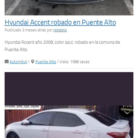
Hyundai Accent robado en Puente Alto
Publicado 3 meses atrás
por
robados
Hyundai Accent año 2008, color azul, robado en la comuna de
Puente Alto
Automóvil
/
Puente Alto
/ Visto: 1586 veces