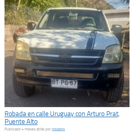
Robada en calle Uruguay con Arturo Prat,
Puente Alto
Publicado 4 meses atrás
por
robados