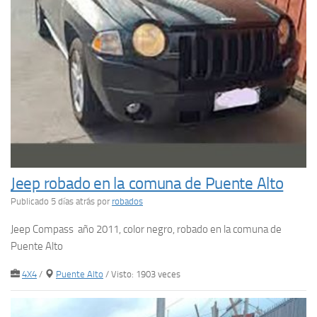
Jeep robado en la comuna de Puente Alto
Publicado 5 días atrás
por
robados
Jeep Compass año 2011, color negro, robado en la comuna de
Puente Alto
4X4
/
Puente Alto
/ Visto: 1903 veces