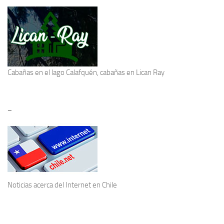
Cabañas en el lago Calafquén
, cabañas en Lican Ray
–
Noticias acerca del
Internet en Chile