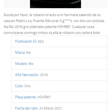
Ayuda por favor, le robaron el auto a mi hermana saliendo de su
casa en Pedro Lira, Puente Alto eran 5 g****s con dos con pistolas.
Kia Rio 2016 gris platinado patente HSHR87. Cualquier cosa
comunicarse conmigo imbox xq ella le robaron con cartera todo
Publicación ID
:
662
Marca
:
Kia
Modelo
:
Rio
Año fabricación
:
2016
Color
:
Gris
Placa patente
:
HSHR87
Fecha del robo
:
24 Marzo 2021