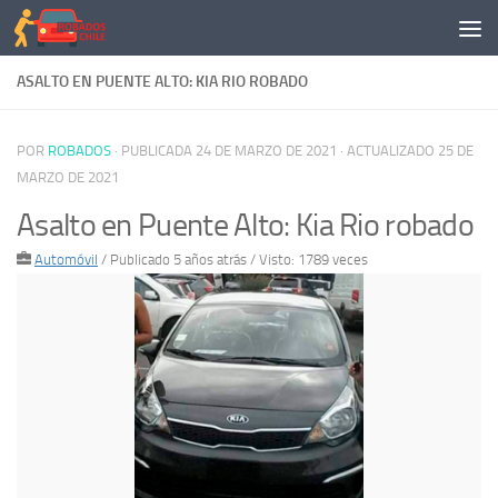
Saltar al contenido
ASALTO EN PUENTE ALTO: KIA RIO ROBADO
POR
ROBADOS
· PUBLICADA
24 DE MARZO DE 2021
· ACTUALIZADO
25 DE
MARZO DE 2021
Asalto en Puente Alto: Kia Rio robado
Automóvil
/
Publicado 5 años atrás
/ Visto: 1789 veces