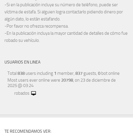
-Si en la publicación incluye su número de teléfono, puede ser
víctima de estafa. Si alguien logra contactarlo pidiendo dinero por
algún dato, lo están estafando.
-Por favor no ofrezca recompensa.
-En la publicación incluya la mayor cantidad de detalles de cómo fue
robado su vehículo.
USUARIOS EN LINEA
Total
838
users including
1
member,
837
guests,
0
bot online
Most users ever online were
20798
, on 23 de diciembre de
2025 @ 03:24
robados
TE RECOMENDAMOS VER: