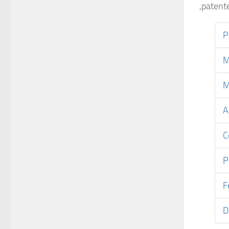
,patent
P
M
M
A
C
P
F
D