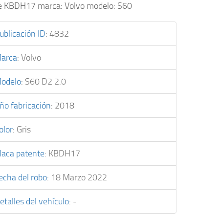
e KBDH17 marca: Volvo modelo: S60
ublicación ID
:
4832
arca
:
Volvo
odelo
:
S60 D2 2.0
ño fabricación
:
2018
olor
:
Gris
laca patente
:
KBDH17
echa del robo
:
18 Marzo 2022
etalles del vehículo
:
-