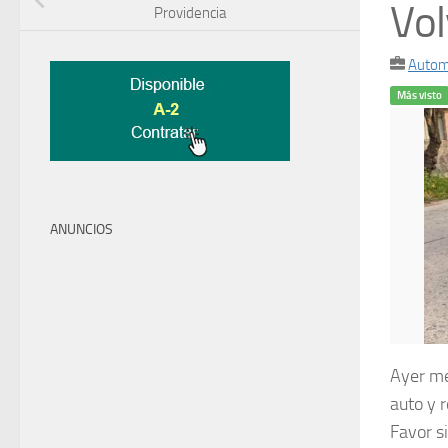
Vol
Providencia
Autom
Más visto
ANUNCIOS
Ayer me
auto y 
Favor s