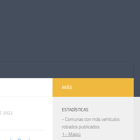
MÁS
ESTADÍSTICAS
E 2022
- Comunas con más vehículos
robados publicados:
1.- Maipú