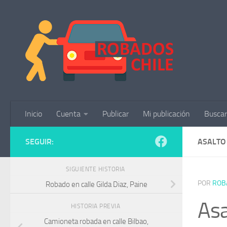
Saltar al contenido
Inicio
Cuenta
Publicar
Mi publicación
Buscar
SEGUIR:
ASALTO
SIGUIENTE HISTORIA
POR
ROB
Robado en calle Gilda Diaz, Paine
Asa
HISTORIA PREVIA
Camioneta robada en calle Bilbao,