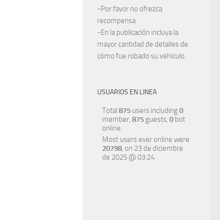
-Por favor no ofrezca
recompensa.
-En la publicación incluya la
mayor cantidad de detalles de
cómo fue robado su vehículo.
USUARIOS EN LINEA
Total
875
users including
0
member,
875
guests,
0
bot
online
Most users ever online were
20798
, on 23 de diciembre
de 2025 @ 03:24