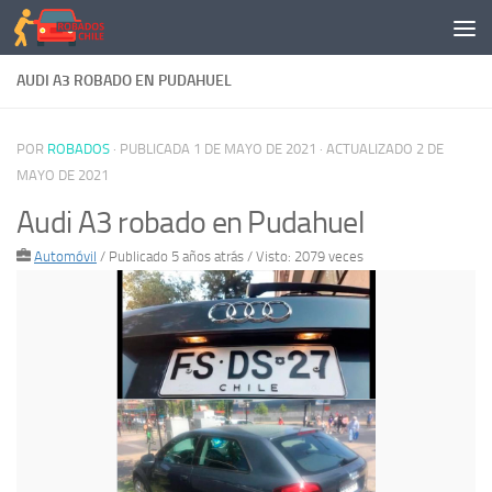
Saltar al contenido
AUDI A3 ROBADO EN PUDAHUEL
POR
ROBADOS
· PUBLICADA
1 DE MAYO DE 2021
· ACTUALIZADO
2 DE
MAYO DE 2021
Audi A3 robado en Pudahuel
Automóvil
/
Publicado 5 años atrás
/ Visto: 2079 veces