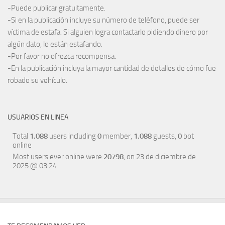
-Puede publicar gratuitamente.
-Si en la publicación incluye su número de teléfono, puede ser
víctima de estafa. Si alguien logra contactarlo pidiendo dinero por
algún dato, lo están estafando.
-Por favor no ofrezca recompensa.
-En la publicación incluya la mayor cantidad de detalles de cómo fue
robado su vehículo.
USUARIOS EN LINEA
Total
1.088
users including
0
member,
1.088
guests,
0
bot
online
Most users ever online were
20798
, on 23 de diciembre de
2025 @ 03:24