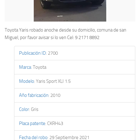
Toyota Yaris robado anoche desde su domicilio, comuna de san
Miguel, por favor avisar si lo ven Cel: 9 2171 8892
Publicación ID
:
2700
Marca
:
Toyota
Modelo
:
Yaris Sport XLI 1.5
Año fabricación
:
2010
Color
:
Gris
Placa patente
:
CKRH43
Fecha del robo
:
29 Septiembre 2021