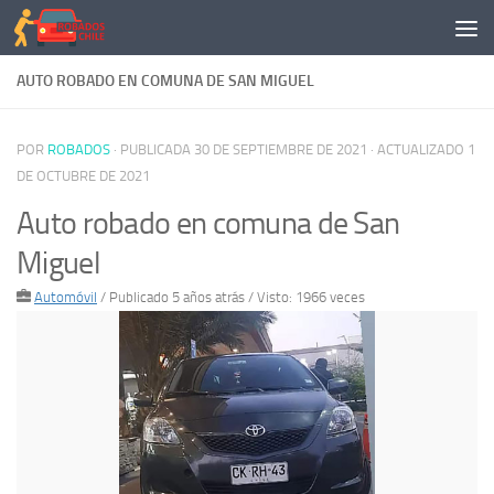
Saltar al contenido
AUTO ROBADO EN COMUNA DE SAN MIGUEL
POR
ROBADOS
· PUBLICADA
30 DE SEPTIEMBRE DE 2021
· ACTUALIZADO
1
DE OCTUBRE DE 2021
Auto robado en comuna de San
Miguel
Automóvil
/
Publicado 5 años atrás
/ Visto: 1966 veces