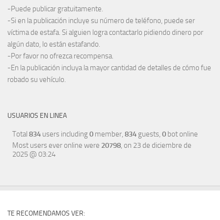
-Puede publicar gratuitamente.
-Si en la publicación incluye su número de teléfono, puede ser
víctima de estafa. Si alguien logra contactarlo pidiendo dinero por
algún dato, lo están estafando.
-Por favor no ofrezca recompensa.
-En la publicación incluya la mayor cantidad de detalles de cómo fue
robado su vehículo.
USUARIOS EN LINEA
Total
834
users including
0
member,
834
guests,
0
bot online
Most users ever online were
20798
, on 23 de diciembre de
2025 @ 03:24
TE RECOMENDAMOS VER: