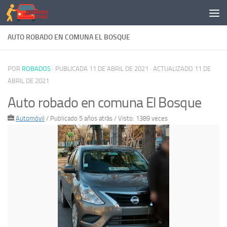
Saltar al contenido
AUTO ROBADO EN COMUNA EL BOSQUE
POR
ROBADOS
· PUBLICADA
11 DE ABRIL DE 2021
· ACTUALIZADO
11 DE
ABRIL DE 2021
Auto robado en comuna El Bosque
Automóvil
/
Publicado 5 años atrás
/ Visto: 1389 veces