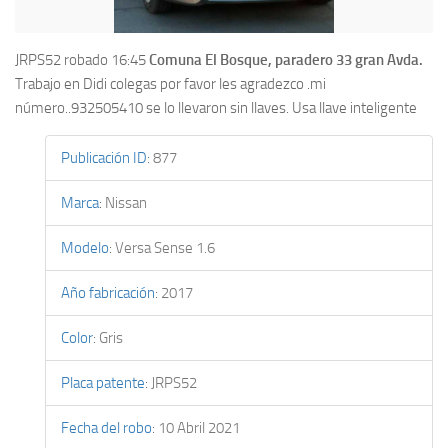
JRPS52 robado 16:45
Comuna El Bosque, paradero 33 gran Avda.
Trabajo en Didi colegas por favor les agradezco .mi
número..932505410 se lo llevaron sin llaves. Usa llave inteligente
Publicación ID
:
877
Marca
:
Nissan
Modelo
:
Versa Sense 1.6
Año fabricación
:
2017
Color
:
Gris
Placa patente
:
JRPS52
Fecha del robo
:
10 Abril 2021