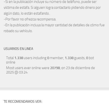
-Si en la publicación incluye su número de teléfono, puede ser
víctima de estafa. Si alguien logra contactarlo pidiendo dinero por
algún dato, lo están estafando.
-Por favor no ofrezca recompensa.
-En la publicación incluya la mayor cantidad de detalles de cómo fue
robado su vehículo.
USUARIOS EN LINEA
Total
1.338
users including
0
member,
1.338
guests,
0
bot
online
Most users ever online were
20798
, on 23 de diciembre de
2025 @ 03:24
TE RECOMENDAMOS VER: