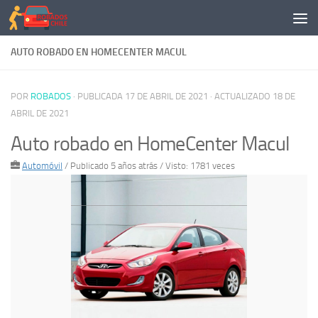
Saltar al contenido
AUTO ROBADO EN HOMECENTER MACUL
POR
ROBADOS
· PUBLICADA
17 DE ABRIL DE 2021
· ACTUALIZADO
18 DE
ABRIL DE 2021
Auto robado en HomeCenter Macul
Automóvil
/
Publicado 5 años atrás
/ Visto: 1781 veces