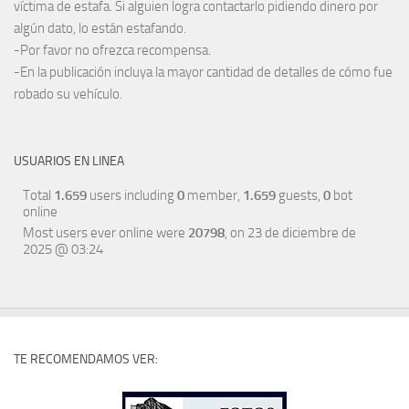
víctima de estafa. Si alguien logra contactarlo pidiendo dinero por
algún dato, lo están estafando.
-Por favor no ofrezca recompensa.
-En la publicación incluya la mayor cantidad de detalles de cómo fue
robado su vehículo.
USUARIOS EN LINEA
Total
1.659
users including
0
member,
1.659
guests,
0
bot
online
Most users ever online were
20798
, on 23 de diciembre de
2025 @ 03:24
TE RECOMENDAMOS VER: