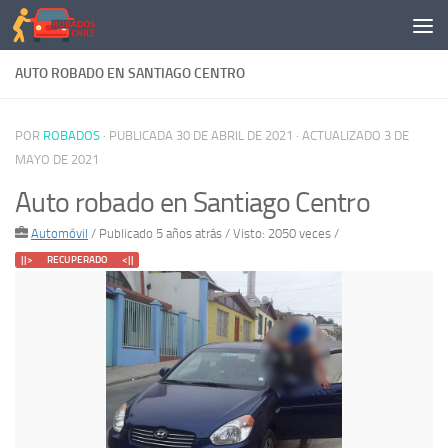
Saltar al contenido
AUTO ROBADO EN SANTIAGO CENTRO
POR
ROBADOS
· PUBLICADA
30 DE ABRIL DE 2021
· ACTUALIZADO
3 DE
MAYO DE 2021
Auto robado en Santiago Centro
Automóvil
/
Publicado 5 años atrás
/ Visto: 2050 veces /
||> RECUPERADO <||