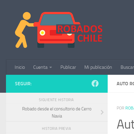
Saltar al contenido
Inicio
Cuenta
Publicar
Mi publicación
Buscar
SEGUIR:
AUTO R
SIGUIENTE HISTORIA
POR
ROB
Robado desde el consultorio de Cerro
Navia
Aut
HISTORIA PREVIA