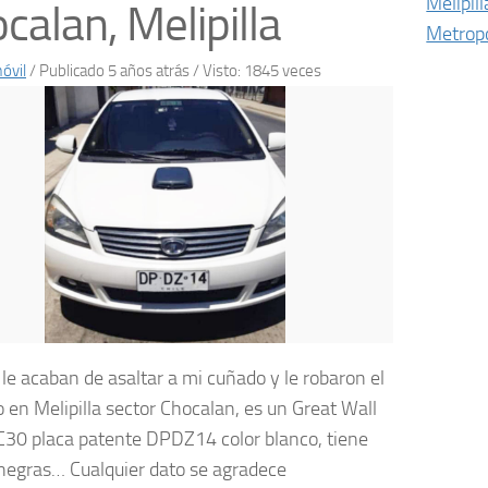
Melipill
calan, Melipilla
Metropo
óvil
/
Publicado 5 años atrás
/ Visto: 1845 veces
le acaban de asaltar a mi cuñado y le robaron el
o en Melipilla sector Chocalan, es un Great Wall
C30 placa patente DPDZ14 color blanco, tiene
 negras… Cualquier dato se agradece