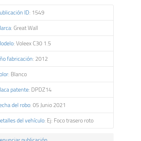
ublicación ID
:
1549
arca
:
Great Wall
odelo
:
Voleex C30 1.5
ño fabricación
:
2012
olor
:
Blanco
laca patente
:
DPDZ14
echa del robo
:
05 Junio 2021
etalles del vehículo
:
Ej: Foco trasero roto
enunciar publicación