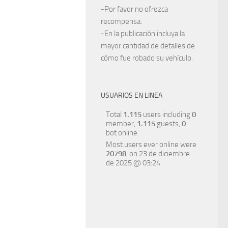
-Por favor no ofrezca
recompensa.
-En la publicación incluya la
mayor cantidad de detalles de
cómo fue robado su vehículo.
USUARIOS EN LINEA
Total
1.115
users including
0
member,
1.115
guests,
0
bot online
Most users ever online were
20798
, on 23 de diciembre
de 2025 @ 03:24