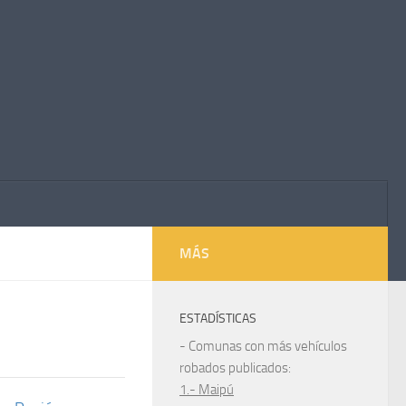
MÁS
ESTADÍSTICAS
1
- Comunas con más vehículos
robados publicados:
1.- Maipú