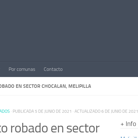
Por comunas
Contacto
OBADO EN SECTOR CHOCALAN, MELIPILLA
ADOS
· PUBLICADA
5 DE JUNIO DE 2021
· ACTUALIZADO
6 DE JUNIO DE 202
+ Info
o robado en sector