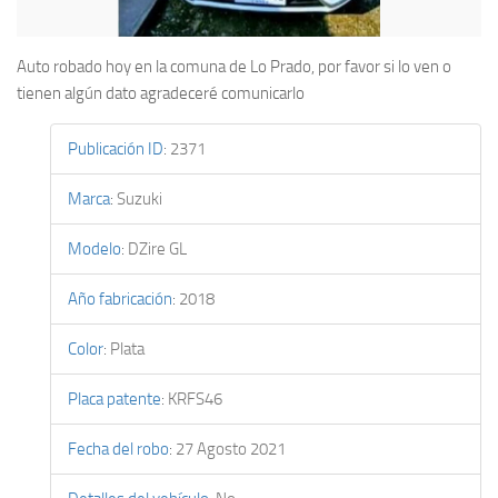
Auto robado hoy en la comuna de Lo Prado, por favor si lo ven o
tienen algún dato agradeceré comunicarlo
Publicación ID
:
2371
Marca
:
Suzuki
Modelo
:
DZire GL
Año fabricación
:
2018
Color
:
Plata
Placa patente
:
KRFS46
Fecha del robo
:
27 Agosto 2021