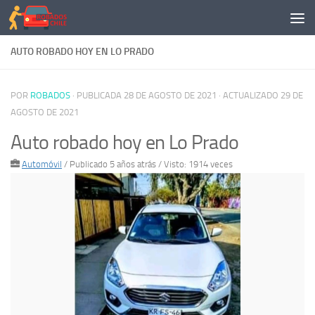
Saltar al contenido
AUTO ROBADO HOY EN LO PRADO
POR
ROBADOS
· PUBLICADA
28 DE AGOSTO DE 2021
· ACTUALIZADO
29 DE
AGOSTO DE 2021
Auto robado hoy en Lo Prado
Automóvil
/
Publicado 5 años atrás
/ Visto: 1914 veces