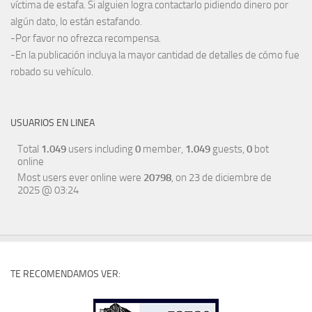
víctima de estafa. Si alguien logra contactarlo pidiendo dinero por
algún dato, lo están estafando.
-Por favor no ofrezca recompensa.
-En la publicación incluya la mayor cantidad de detalles de cómo fue
robado su vehículo.
USUARIOS EN LINEA
Total
1.049
users including
0
member,
1.049
guests,
0
bot
online
Most users ever online were
20798
, on 23 de diciembre de
2025 @ 03:24
TE RECOMENDAMOS VER: