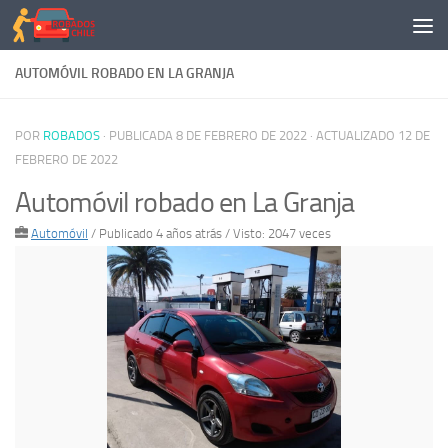
Saltar al contenido
AUTOMÓVIL ROBADO EN LA GRANJA
POR
ROBADOS
· PUBLICADA
8 DE FEBRERO DE 2022
· ACTUALIZADO
12 DE
FEBRERO DE 2022
Automóvil robado en La Granja
Automóvil
/
Publicado 4 años atrás
/ Visto: 2047 veces