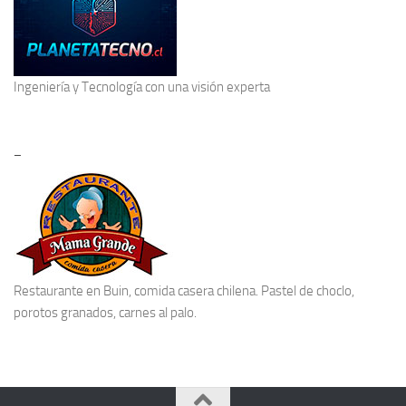
Ingeniería y Tecnología
con una visión experta
–
Restaurante en Buin
, comida casera chilena. Pastel de choclo,
porotos granados, carnes al palo.