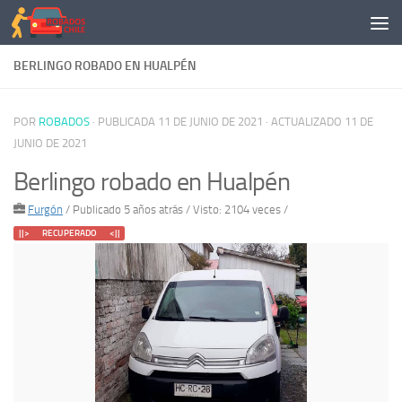
Saltar al contenido
BERLINGO ROBADO EN HUALPÉN
POR
ROBADOS
· PUBLICADA
11 DE JUNIO DE 2021
· ACTUALIZADO
11 DE
JUNIO DE 2021
Berlingo robado en Hualpén
Furgón
/
Publicado 5 años atrás
/ Visto: 2104 veces /
||> RECUPERADO <||