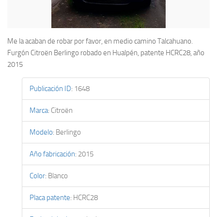
Me la acaban de robar por favor, en medio camino Talcahuano.
Furgón Citroën Berlingo robado en Hualpén, patente HCRC28, año
2015
Publicación ID
:
1648
Marca
:
Citroën
Modelo
:
Berlingo
Año fabricación
:
2015
Color
:
Blanco
Placa patente
:
HCRC28