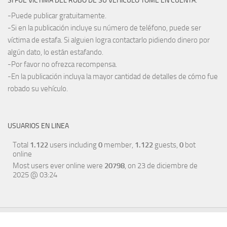
SI FUE VÍCTIMA DEL ROBO DE SU VEHÍCULO TOME EN CUENTA:
-Puede publicar gratuitamente.
-Si en la publicación incluye su número de teléfono, puede ser
víctima de estafa. Si alguien logra contactarlo pidiendo dinero por
algún dato, lo están estafando.
-Por favor no ofrezca recompensa.
-En la publicación incluya la mayor cantidad de detalles de cómo fue
robado su vehículo.
USUARIOS EN LINEA
Total
1.122
users including
0
member,
1.122
guests,
0
bot
online
Most users ever online were
20798
, on 23 de diciembre de
2025 @ 03:24