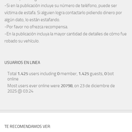
-Si en la publicación incluye su número de teléfono, puede ser
víctima de estafa. Si alguien logra contactarlo pidiendo dinero por
algún dato, lo están estafando.
-Por favor no ofrezca recompensa.
-En la publicación incluya la mayor cantidad de detalles de cómo fue
robado su vehículo.
USUARIOS EN LINEA
Total
1.425
users including
0
member,
1.425
guests,
0
bot
online
Most users ever online were
20798
, on 23 de diciembre de
2025 @ 03:24
TE RECOMENDAMOS VER: