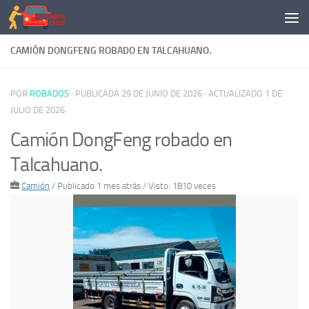
Saltar al contenido
CAMIÓN DONGFENG ROBADO EN TALCAHUANO.
POR
ROBADOS
· PUBLICADA
29 DE JUNIO DE 2026
· ACTUALIZADO
1 DE
JULIO DE 2026
Camión DongFeng robado en
Talcahuano.
Camión
/
Publicado 1 mes atrás
/ Visto: 1810 veces