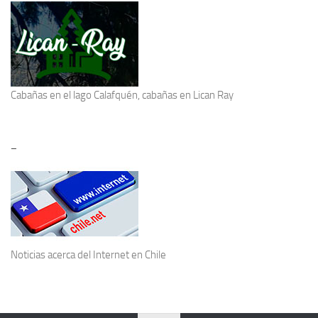
Cabañas en el lago Calafquén
, cabañas en Lican Ray
–
Noticias acerca del
Internet en Chile