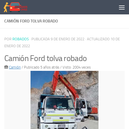
Saltar al contenido
CAMIÓN FORD TOLVA ROBADO
POR
ROBADOS
· PUBLICADA
9 DE ENERO DE 2022
· ACTUALIZADO
10 DE
ENERO DE 2022
Camión Ford tolva robado
Camión
/
Publicado 5 años atrás
/ Visto: 2004 veces