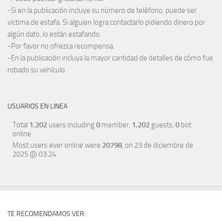
-Si en la publicación incluye su número de teléfono, puede ser
víctima de estafa. Si alguien logra contactarlo pidiendo dinero por
algún dato, lo están estafando.
-Por favor no ofrezca recompensa.
-En la publicación incluya la mayor cantidad de detalles de cómo fue
robado su vehículo.
USUARIOS EN LINEA
Total
1.202
users including
0
member,
1.202
guests,
0
bot
online
Most users ever online were
20798
, on 23 de diciembre de
2025 @ 03:24
TE RECOMENDAMOS VER: