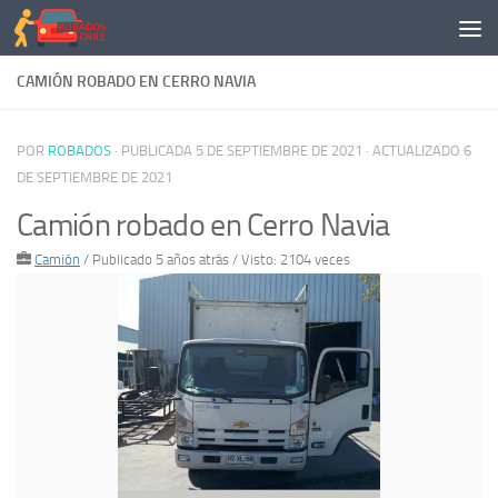
Saltar al contenido
CAMIÓN ROBADO EN CERRO NAVIA
POR
ROBADOS
· PUBLICADA
5 DE SEPTIEMBRE DE 2021
· ACTUALIZADO
6
DE SEPTIEMBRE DE 2021
Camión robado en Cerro Navia
Camión
/
Publicado 5 años atrás
/ Visto: 2104 veces