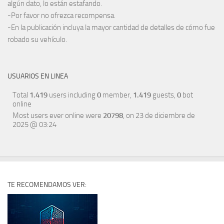
algún dato, lo están estafando.
-Por favor no ofrezca recompensa.
-En la publicación incluya la mayor cantidad de detalles de cómo fue
robado su vehículo.
USUARIOS EN LINEA
Total
1.419
users including
0
member,
1.419
guests,
0
bot
online
Most users ever online were
20798
, on 23 de diciembre de
2025 @ 03:24
TE RECOMENDAMOS VER: