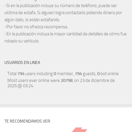
-Si en la publicación incluye su número de teléfono, puede ser
víctima de estafa. Si alguien logra contactarlo pidiendo dinero por
algún dato, lo están estafando.
-Por favor no ofrezca recompensa.
-En la publicación incluya la mayor cantidad de detalles de cómo fue
robado su vehículo.
USUARIOS EN LINEA
Total
794
users including
0
member,
794
guests,
0
bot online
Most users ever online were
20798
, on 23 de diciembre de
2025 @ 03:24
TE RECOMENDAMOS VER: