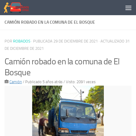
Saltar al contenido
CAMIÓN ROBADO EN LA COMUNA DE EL BOSQUE
POR
ROBADOS
· PUBLICADA
29 DE DICIEMBRE DE 2021
· ACTUALIZADO
31
DE DICIEMBRE DE 2021
Camión robado en la comuna de El
Bosque
Camión
/
Publicado 5 años atrás
/ Visto: 2091 veces