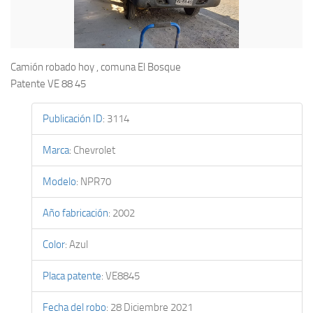
Camión robado hoy , comuna El Bosque
Patente VE 88 45
Publicación ID
:
3114
Marca
:
Chevrolet
Modelo
:
NPR70
Año fabricación
:
2002
Color
:
Azul
Placa patente
:
VE8845
Fecha del robo
:
28 Diciembre 2021