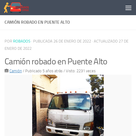
Saltar al contenido
CAMIÓN ROBADO EN PUENTE ALTO
POR
ROBADOS
· PUBLICADA
26 DE ENERO DE 2022
· ACTUALIZADO
27 DE
ENERO DE 2022
Camión robado en Puente Alto
Camión
/
Publicado 5 años atrás
/ Visto: 2231 veces