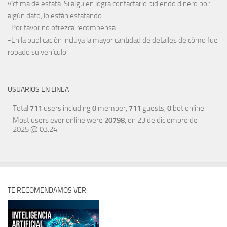
víctima de estafa. Si alguien logra contactarlo pidiendo dinero por
algún dato, lo están estafando.
-Por favor no ofrezca recompensa.
-En la publicación incluya la mayor cantidad de detalles de cómo fue
robado su vehículo.
USUARIOS EN LINEA
Total
711
users including
0
member,
711
guests,
0
bot online
Most users ever online were
20798
, on 23 de diciembre de
2025 @ 03:24
TE RECOMENDAMOS VER: