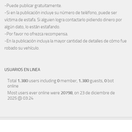
-Puede publicar gratuitamente.
-Si en la publicación incluye su número de teléfono, puede ser
víctima de estafa. Si alguien logra contactarlo pidiendo dinero por
algún dato, lo están estafando.
-Por favor no ofrezca recompensa.
-En la publicación incluya la mayor cantidad de detalles de cómo fue
robado su vehículo.
USUARIOS EN LINEA
Total
1.380
users including
0
member,
1.380
guests,
0
bot
online
Most users ever online were
20798
, on 23 de diciembre de
2025 @ 03:24