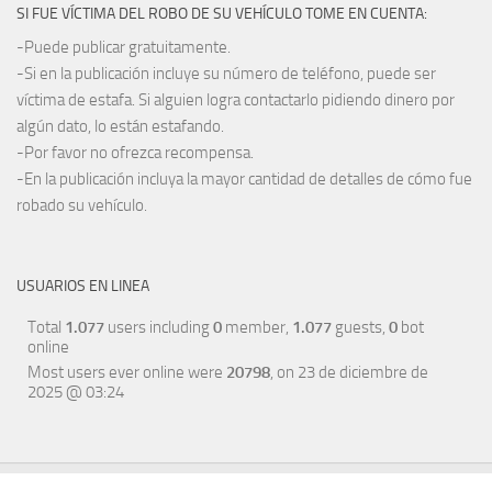
SI FUE VÍCTIMA DEL ROBO DE SU VEHÍCULO TOME EN CUENTA:
-Puede publicar gratuitamente.
-Si en la publicación incluye su número de teléfono, puede ser
víctima de estafa. Si alguien logra contactarlo pidiendo dinero por
algún dato, lo están estafando.
-Por favor no ofrezca recompensa.
-En la publicación incluya la mayor cantidad de detalles de cómo fue
robado su vehículo.
USUARIOS EN LINEA
Total
1.077
users including
0
member,
1.077
guests,
0
bot
online
Most users ever online were
20798
, on 23 de diciembre de
2025 @ 03:24