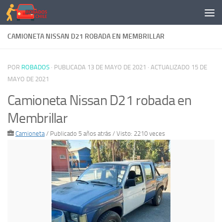
Saltar al contenido
CAMIONETA NISSAN D21 ROBADA EN MEMBRILLAR
POR
ROBADOS
· PUBLICADA
13 DE MAYO DE 2021
· ACTUALIZADO
15 DE
MAYO DE 2021
Camioneta Nissan D21 robada en
Membrillar
Camioneta
/
Publicado 5 años atrás
/ Visto: 2210 veces