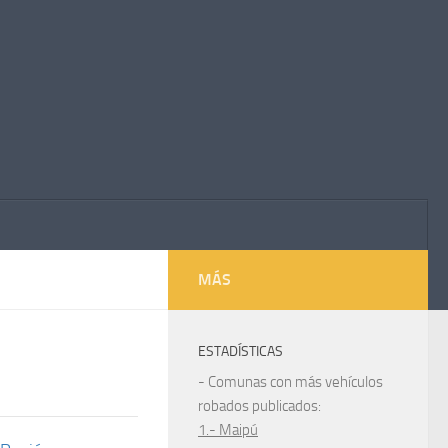
MÁS
ESTADÍSTICAS
1
- Comunas con más vehículos
robados publicados:
1.- Maipú