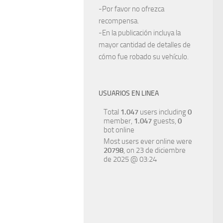
-Por favor no ofrezca
recompensa.
-En la publicación incluya la
mayor cantidad de detalles de
cómo fue robado su vehículo.
USUARIOS EN LINEA
Total
1.047
users including
0
member,
1.047
guests,
0
bot online
Most users ever online were
20798
, on 23 de diciembre
de 2025 @ 03:24