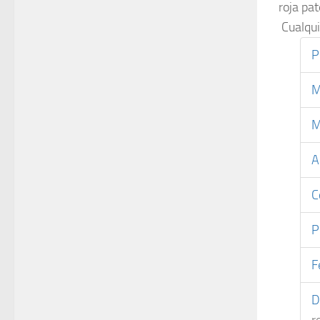
roja pa
Cualqui
P
M
M
A
C
P
F
D
r