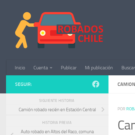
Saltar al contenido
Inicio
Cuenta
Publicar
Mi publicación
Buscar
SEGUIR:
CAMION
SIGUIENTE HISTORIA
POR
ROB
Camión robado recién en Estación Central
Cam
HISTORIA PREVIA
Auto robado en Altos del Raco, comuna