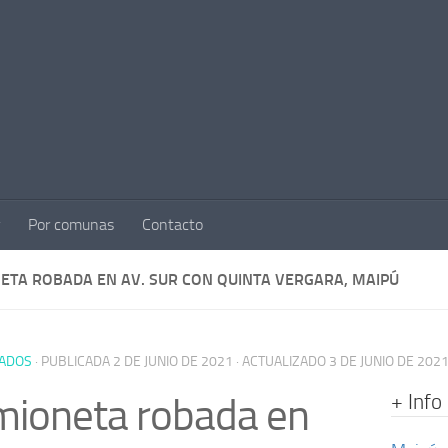
Por comunas
Contacto
ETA ROBADA EN AV. SUR CON QUINTA VERGARA, MAIPÚ
ADOS
· PUBLICADA
2 DE JUNIO DE 2021
· ACTUALIZADO
3 DE JUNIO DE 202
+ Info
ioneta robada en