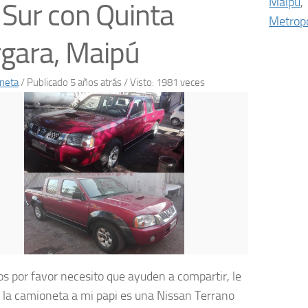
Maipú
,
 Sur con Quinta
Metropo
gara, Maipú
neta
/
Publicado 5 años atrás
/ Visto: 1981 veces
los por favor necesito que ayuden a compartir, le
 la camioneta a mi papi es una Nissan Terrano