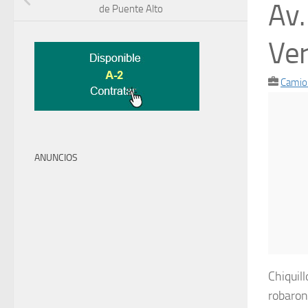
Av.
de Puente Alto
Ver
Camio
ANUNCIOS
Chiquil
robaron