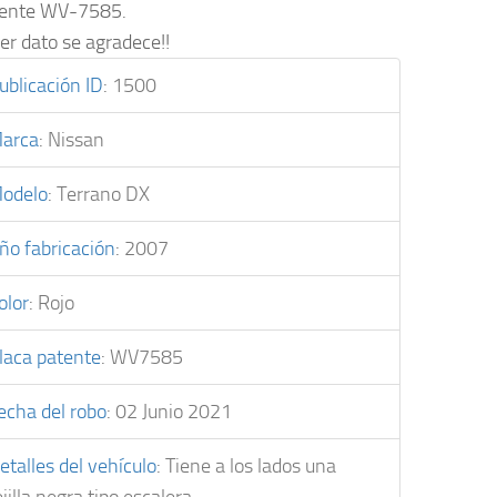
tente WV-7585.
er dato se agradece!!
ublicación ID
:
1500
arca
:
Nissan
odelo
:
Terrano DX
ño fabricación
:
2007
olor
:
Rojo
laca patente
:
WV7585
echa del robo
:
02 Junio 2021
etalles del vehículo
:
Tiene a los lados una
ejilla negra tipo escalera.