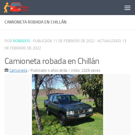
Saltar al contenido
CAMIONETA ROBADA EN CHILLÁN
POR
ROBADOS
· PUBLICADA
11 DE FEBRERO DE 2022
· ACTUALIZADO
13
DE FEBRERO DE 2022
Camioneta robada en Chillán
Camioneta
/
Publicado 4 años atrás
/ Visto: 2329 veces