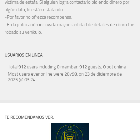
víctima de estafa. Si alguien logra contactarlo pidiendo dinero por
algún dato, lo están estafando.
-Por favor no ofrezca recompensa.
-En la publicación incluya la mayor cantidad de detalles de cómo fue
robado su vehículo.
USUARIOS EN LINEA
Total
912
users including
0
member,
912
guests,
0
bot online
Most users ever online were
20798
, on 23 de diciembre de
2025 @ 03:24
TE RECOMENDAMOS VER: