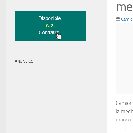
me
Camio
ANUNCIOS
Camione
la medi
mano mu