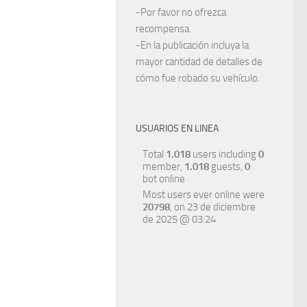
-Por favor no ofrezca
recompensa.
-En la publicación incluya la
mayor cantidad de detalles de
cómo fue robado su vehículo.
USUARIOS EN LINEA
Total
1.018
users including
0
member,
1.018
guests,
0
bot online
Most users ever online were
20798
, on 23 de diciembre
de 2025 @ 03:24