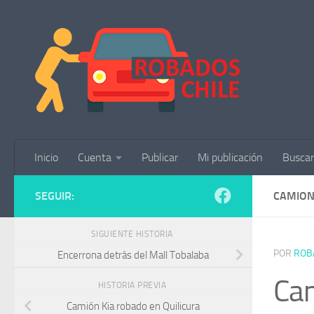
Saltar al contenido
Inicio
Cuenta
Publicar
Mi publicación
Buscar
SEGUIR:
CAMION
SIGUIENTE HISTORIA
POR
ROB
Encerrona detrás del Mall Tobalaba
Cam
HISTORIA PREVIA
Camión Kia robado en Quilicura