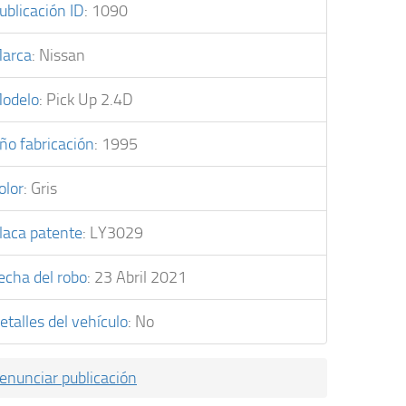
ublicación ID
:
1090
arca
:
Nissan
odelo
:
Pick Up 2.4D
ño fabricación
:
1995
olor
:
Gris
laca patente
:
LY3029
echa del robo
:
23 Abril 2021
etalles del vehículo
:
No
enunciar publicación