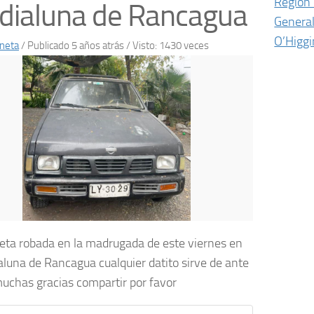
Región 
dialuna de Rancagua
Genera
O’Higgi
neta
/
Publicado 5 años atrás
/ Visto: 1430 veces
ta robada en la madrugada de este viernes en
aluna de Rancagua cualquier datito sirve de ante
chas gracias compartir por favor