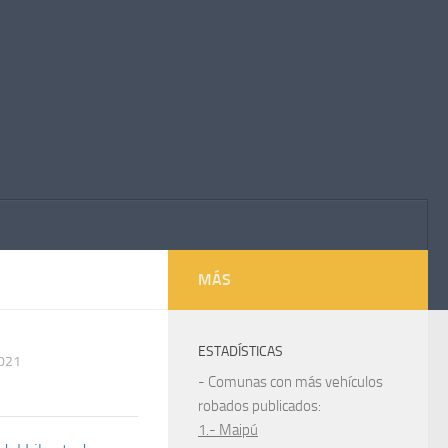
MÁS
ESTADÍSTICAS
2021
- Comunas con más vehículos
robados publicados:
1.- Maipú