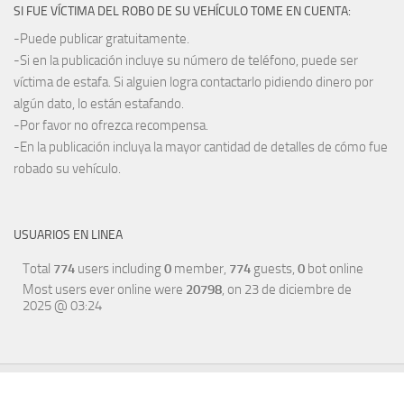
SI FUE VÍCTIMA DEL ROBO DE SU VEHÍCULO TOME EN CUENTA:
-Puede publicar gratuitamente.
-Si en la publicación incluye su número de teléfono, puede ser
víctima de estafa. Si alguien logra contactarlo pidiendo dinero por
algún dato, lo están estafando.
-Por favor no ofrezca recompensa.
-En la publicación incluya la mayor cantidad de detalles de cómo fue
robado su vehículo.
USUARIOS EN LINEA
Total
774
users including
0
member,
774
guests,
0
bot online
Most users ever online were
20798
, on 23 de diciembre de
2025 @ 03:24