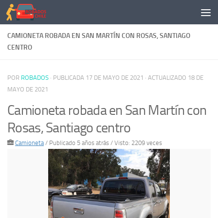
Saltar al contenido
CAMIONETA ROBADA EN SAN MARTÍN CON ROSAS, SANTIAGO
CENTRO
POR
ROBADOS
· PUBLICADA
17 DE MAYO DE 2021
· ACTUALIZADO
18 DE
MAYO DE 2021
Camioneta robada en San Martín con
Rosas, Santiago centro
Camioneta
/
Publicado 5 años atrás
/ Visto: 2209 veces