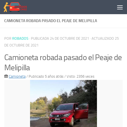
Saltar al contenido
CAMIONETA ROBADA PASADO EL PEAJE DE MELIPILLA
POR
ROBADOS
· PUBLICADA
24 DE OCTUBRE DE 2021
· ACTUALIZADO
25
DE OCTUBRE DE 2021
Camioneta robada pasado el Peaje de
Melipilla
Camioneta
/
Publicado 5 años atrás
/ Visto: 2356 veces