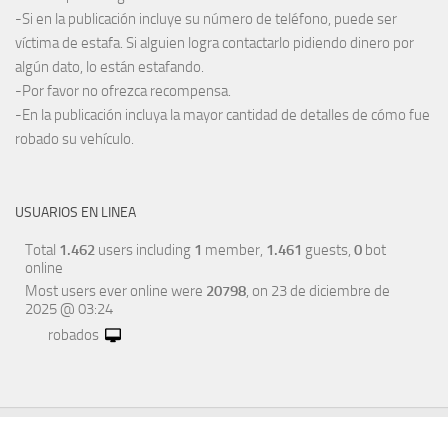
-Si en la publicación incluye su número de teléfono, puede ser
víctima de estafa. Si alguien logra contactarlo pidiendo dinero por
algún dato, lo están estafando.
-Por favor no ofrezca recompensa.
-En la publicación incluya la mayor cantidad de detalles de cómo fue
robado su vehículo.
USUARIOS EN LINEA
Total
1.462
users including
1
member,
1.461
guests,
0
bot
online
Most users ever online were
20798
, on 23 de diciembre de
2025 @ 03:24
robados