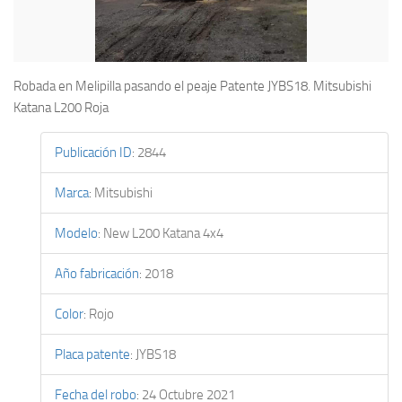
Robada en Melipilla pasando el peaje Patente JYBS18. Mitsubishi
Katana L200 Roja
Publicación ID
:
2844
Marca
:
Mitsubishi
Modelo
:
New L200 Katana 4x4
Año fabricación
:
2018
Color
:
Rojo
Placa patente
:
JYBS18
Fecha del robo
:
24 Octubre 2021