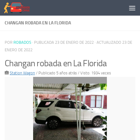
Saltar al contenido
CHANGAN ROBADA EN LA FLORIDA
POR
ROBADOS
· PUBLICADA
23 DE ENERO DE 2022
· ACTUALIZADO
23 DE
ENERO DE 2022
Changan robada en La Florida
Station Wagon
/
Publicado 5 años atrás
/ Visto: 1934 veces