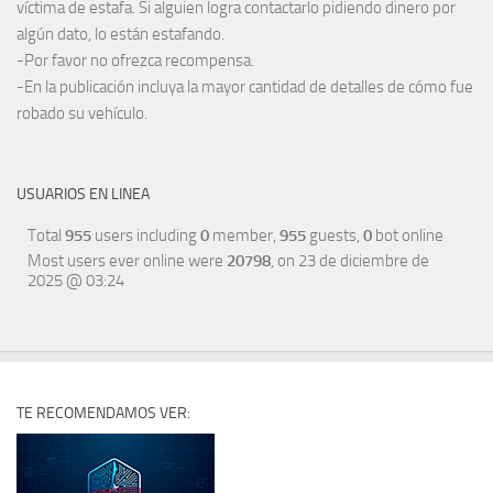
víctima de estafa. Si alguien logra contactarlo pidiendo dinero por
algún dato, lo están estafando.
-Por favor no ofrezca recompensa.
-En la publicación incluya la mayor cantidad de detalles de cómo fue
robado su vehículo.
USUARIOS EN LINEA
Total
955
users including
0
member,
955
guests,
0
bot online
Most users ever online were
20798
, on 23 de diciembre de
2025 @ 03:24
TE RECOMENDAMOS VER: