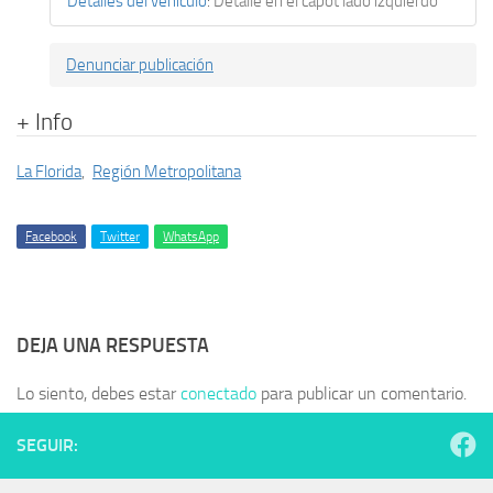
Detalles del vehículo
:
Detalle en el capot lado izquierdo
Denunciar publicación
+ Info
La Florida
,
Región Metropolitana
Facebook
Twitter
WhatsApp
DEJA UNA RESPUESTA
Lo siento, debes estar
conectado
para publicar un comentario.
SEGUIR: