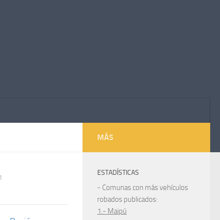
MÁS
ESTADÍSTICAS
1
- Comunas con más vehículos
robados publicados:
1.- Maipú