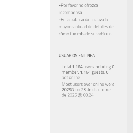
-Por favor no ofrezca
recompensa.
-En la publicación incluya la
mayor cantidad de detalles de
cómo fue robado su vehículo.
USUARIOS EN LINEA
Total
1.164
users including
0
member,
1.164
guests,
0
bot online
Most users ever online were
20798
, on 23 de diciembre
de 2025 @ 03:24