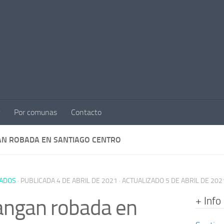
Por comunas
Contacto
N ROBADA EN SANTIAGO CENTRO
ADOS
· PUBLICADA
4 DE ABRIL DE 2021
· ACTUALIZADO
5 DE ABRIL DE 202
+ Info
angan robada en