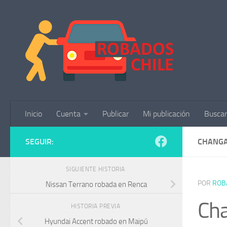
Saltar al contenido
Inicio
Cuenta
Publicar
Mi publicación
Buscar
SEGUIR:
CHANGA
SIGUIENTE HISTORIA
POR
ROB
Nissan Terrano robada en Renca
Ch
HISTORIA PREVIA
Hyundai Accent robado en Maipú