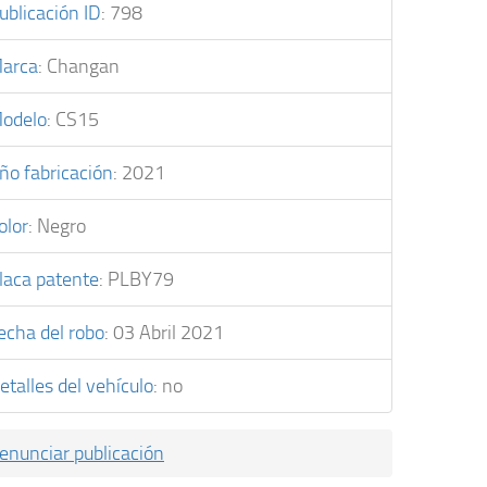
ublicación ID
:
798
arca
:
Changan
odelo
:
CS15
ño fabricación
:
2021
olor
:
Negro
laca patente
:
PLBY79
echa del robo
:
03 Abril 2021
etalles del vehículo
:
no
enunciar publicación