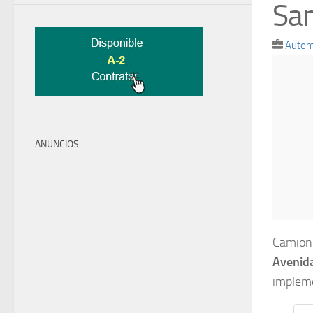
San
Autom
ANUNCIOS
Camion
Avenida
impleme