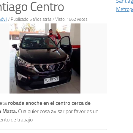
Santia
tiago Centro
Metropo
óvil
/
Publicado 5 años atrás
/ Visto: 1562 veces
eta
robada anoche en el centro cerca de
 Matta.
Cualquier cosa avisar por favor es un
nto de trabajo