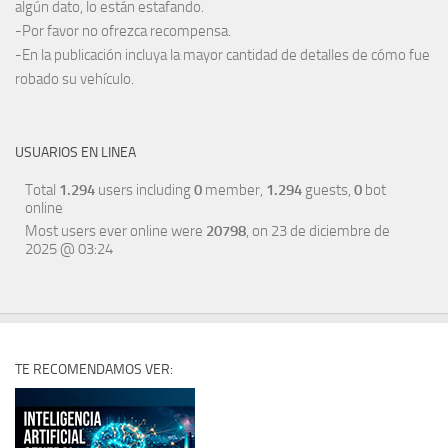
algún dato, lo están estafando.
-Por favor no ofrezca recompensa.
-En la publicación incluya la mayor cantidad de detalles de cómo fue
robado su vehículo.
USUARIOS EN LINEA
Total
1.294
users including
0
member,
1.294
guests,
0
bot
online
Most users ever online were
20798
, on 23 de diciembre de
2025 @ 03:24
TE RECOMENDAMOS VER: