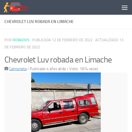
Saltar al contenido
CHEVROLET LUV ROBADA EN LIMACHE
POR
ROBADOS
· PUBLICADA
12 DE FEBRERO DE 2022
· ACTUALIZADO
13
DE FEBRERO DE 2022
Chevrolet Luv robada en Limache
Camioneta
/
Publicado 4 años atrás
/ Visto: 1974 veces