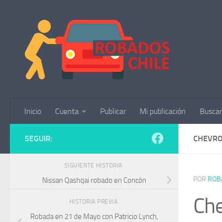
Saltar al contenido
Inicio
Cuenta
Publicar
Mi publicación
Buscar
SEGUIR:
CHEVRO
SIGUIENTE HISTORIA
POR
ROB
Nissan Qashqai robado en Concón
Che
HISTORIA PREVIA
Robada en 21 de Mayo con Patricio Lynch,