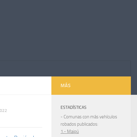
MÁS
ESTADÍSTICAS
2022
- Comunas con más vehículos
robados publicados:
1.- Maipú