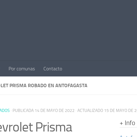
Por comunas
Contacto
LET PRISMA ROBADO EN ANTOFAGASTA
ADOS
· PUBLICADA
14 DE MAYO DE 2022
· ACTUALIZADO
15 DE MAYO DE 
+ Info
vrolet Prisma