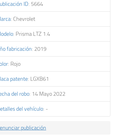
ublicación ID
:
5664
arca
:
Chevrolet
odelo
:
Prisma LTZ 1.4
ño fabricación
:
2019
olor
:
Rojo
laca patente
:
LGXB61
echa del robo
:
14 Mayo 2022
etalles del vehículo
:
-
enunciar publicación