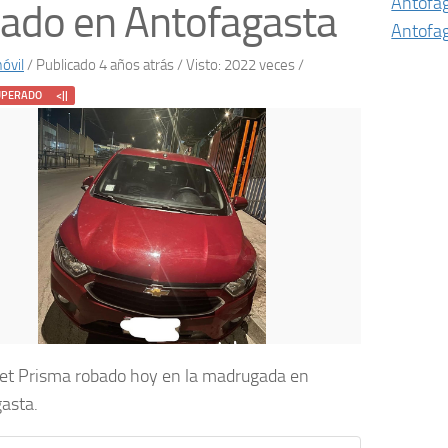
Antofa
ado en Antofagasta
Antofa
óvil
/
Publicado 4 años atrás
/ Visto: 2022 veces /
UPERADO <||
et Prisma robado hoy en la madrugada en
asta.