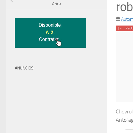
rob
Arica
Autom
||> REC
ANUNCIOS
Chevrol
Antofag