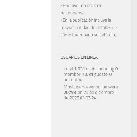
-Por favor no ofrezca
recompensa.
-En la publicación incluya la
mayor cantidad de detalles de
cómo fue robado su vehículo.
USUARIOS EN LINEA
Total
1.031
users including
0
member,
1.031
guests,
0
bot online
Most users ever online were
20798
, on 23 de diciembre
de 2025 @ 03:24