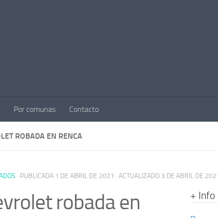
Por comunas
Contacto
LET ROBADA EN RENCA
ADOS
· PUBLICADA
1 DE ABRIL DE 2021
· ACTUALIZADO
3 DE ABRIL DE 202
+ Info
vrolet robada en