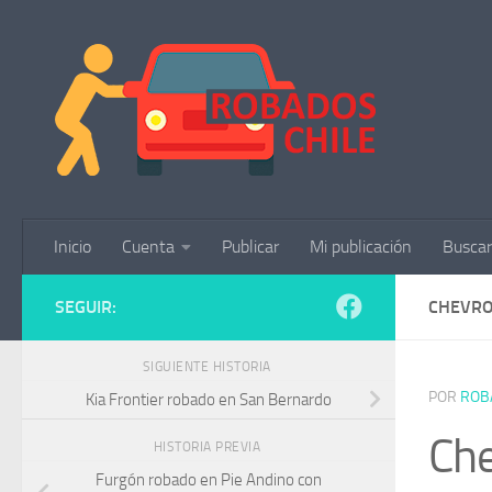
Saltar al contenido
Inicio
Cuenta
Publicar
Mi publicación
Buscar
SEGUIR:
CHEVRO
SIGUIENTE HISTORIA
POR
ROB
Kia Frontier robado en San Bernardo
Che
HISTORIA PREVIA
Furgón robado en Pie Andino con