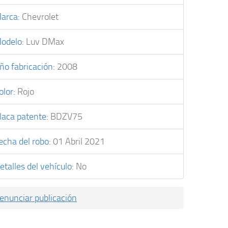
arca
:
Chevrolet
odelo
:
Luv DMax
ño fabricación
:
2008
olor
:
Rojo
laca patente
:
BDZV75
echa del robo
:
01 Abril 2021
etalles del vehículo
:
No
enunciar publicación