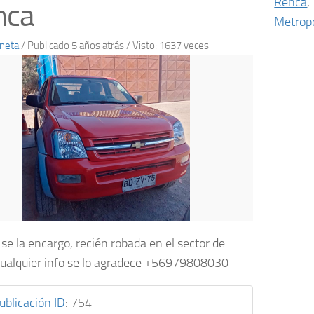
Renca
,
nca
Metropo
neta
/
Publicado 5 años atrás
/ Visto: 1637 veces
se la encargo, recién robada en el sector de
cualquier info se lo agradece +56979808030
ublicación ID
:
754