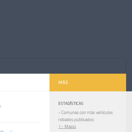
MÁS
ESTADÍSTICAS
1
- Comunas con más vehículos
robados publicados:
1.- Maipú