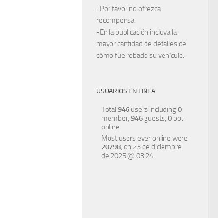
-Por favor no ofrezca
recompensa.
-En la publicación incluya la
mayor cantidad de detalles de
cómo fue robado su vehículo.
USUARIOS EN LINEA
Total
946
users including
0
member,
946
guests,
0
bot
online
Most users ever online were
20798
, on 23 de diciembre
de 2025 @ 03:24