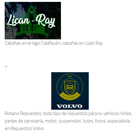
Cabañas en el lago Calafquén
, cabañas en Lican Ray
–
Rollano Repuestos, todo tipo de repuestos para su vehículo Volvo,
partes de carrocería, motor, suspensión, luces, focos, especialista
en
Repuestos Volvo