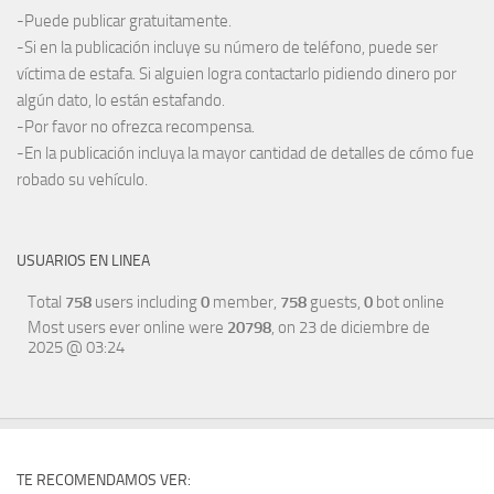
-Puede publicar gratuitamente.
-Si en la publicación incluye su número de teléfono, puede ser
víctima de estafa. Si alguien logra contactarlo pidiendo dinero por
algún dato, lo están estafando.
-Por favor no ofrezca recompensa.
-En la publicación incluya la mayor cantidad de detalles de cómo fue
robado su vehículo.
USUARIOS EN LINEA
Total
758
users including
0
member,
758
guests,
0
bot online
Most users ever online were
20798
, on 23 de diciembre de
2025 @ 03:24
TE RECOMENDAMOS VER: