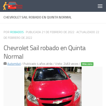
Saltar al contenido
CHEVROLET SAIL ROBADO EN QUINTA NORMAL
POR
ROBADOS
· PUBLICADA
21 DE FEBRERO DE 2022
· ACTUALIZADO
22
DE FEBRERO DE 2022
Chevrolet Sail robado en Quinta
Normal
Automóvil
/
Publicado 4 años atrás
/ Visto: 2463 veces /
Más visto