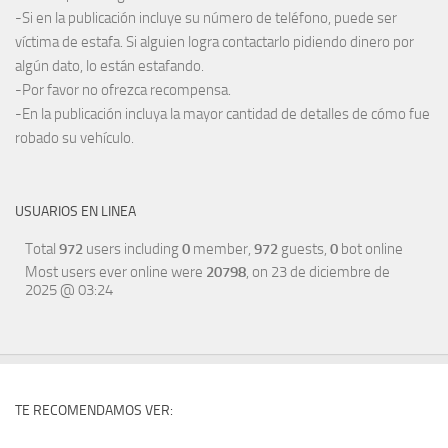
-Si en la publicación incluye su número de teléfono, puede ser
víctima de estafa. Si alguien logra contactarlo pidiendo dinero por
algún dato, lo están estafando.
-Por favor no ofrezca recompensa.
-En la publicación incluya la mayor cantidad de detalles de cómo fue
robado su vehículo.
USUARIOS EN LINEA
Total
972
users including
0
member,
972
guests,
0
bot online
Most users ever online were
20798
, on 23 de diciembre de
2025 @ 03:24
TE RECOMENDAMOS VER: