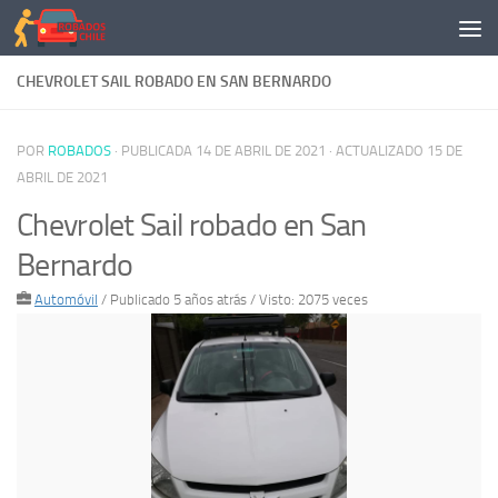
Saltar al contenido
CHEVROLET SAIL ROBADO EN SAN BERNARDO
POR
ROBADOS
· PUBLICADA
14 DE ABRIL DE 2021
· ACTUALIZADO
15 DE
ABRIL DE 2021
Chevrolet Sail robado en San
Bernardo
Automóvil
/
Publicado 5 años atrás
/ Visto: 2075 veces