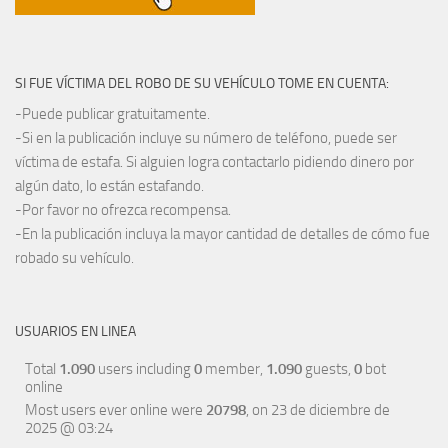
SI FUE VÍCTIMA DEL ROBO DE SU VEHÍCULO TOME EN CUENTA:
-Puede publicar gratuitamente.
-Si en la publicación incluye su número de teléfono, puede ser
víctima de estafa. Si alguien logra contactarlo pidiendo dinero por
algún dato, lo están estafando.
-Por favor no ofrezca recompensa.
-En la publicación incluya la mayor cantidad de detalles de cómo fue
robado su vehículo.
USUARIOS EN LINEA
Total
1.090
users including
0
member,
1.090
guests,
0
bot
online
Most users ever online were
20798
, on 23 de diciembre de
2025 @ 03:24