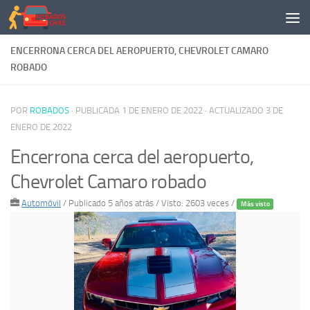
Saltar al contenido
ENCERRONA CERCA DEL AEROPUERTO, CHEVROLET CAMARO
ROBADO
POR
ROBADOS
· PUBLICADA
1 DE ENERO DE 2022
· ACTUALIZADO
3 DE
ENERO DE 2022
Encerrona cerca del aeropuerto,
Chevrolet Camaro robado
Automóvil
/
Publicado 5 años atrás
/ Visto: 2603 veces /
Más visto