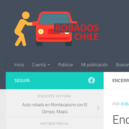
Saltar al contenido
Inicio
Cuenta
Publicar
Mi publicación
Buscar
SEGUIR:
ENCERR
SIGUIENTE HISTORIA
POR
ROB
Auto robado en Montecassino con El
Olimpo, Maipú
Enc
HISTORIA PREVIA