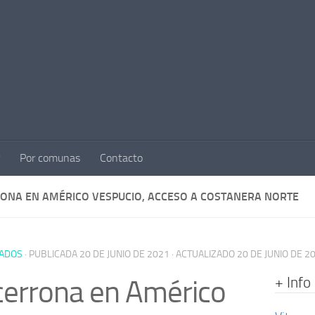
Por comunas
Contacto
ONA EN AMÉRICO VESPUCIO, ACCESO A COSTANERA NORTE
ADOS
· PUBLICADA
20 DE JUNIO DE 2021
· ACTUALIZADO
20 DE JUNIO DE 2
+ Info
errona en Américo