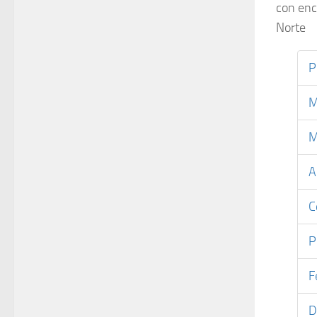
con enc
Norte
P
M
M
A
C
P
F
D