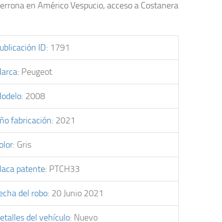
errona en Américo Vespucio, acceso a Costanera
ublicación ID
:
1791
arca
:
Peugeot
odelo
:
2008
ño fabricación
:
2021
olor
:
Gris
laca patente
:
PTCH33
echa del robo
:
20 Junio 2021
etalles del vehículo
:
Nuevo