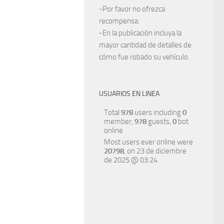
-Por favor no ofrezca
recompensa.
-En la publicación incluya la
mayor cantidad de detalles de
cómo fue robado su vehículo.
USUARIOS EN LINEA
Total
978
users including
0
member,
978
guests,
0
bot
online
Most users ever online were
20798
, on 23 de diciembre
de 2025 @ 03:24