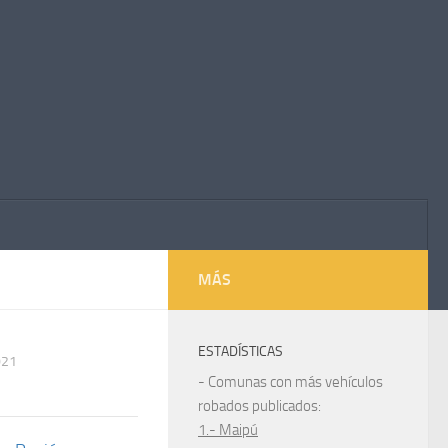
MÁS
ESTADÍSTICAS
021
- Comunas con más vehículos
robados publicados:
1.- Maipú