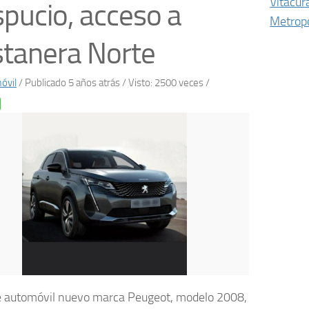
Vitacur
pucio, acceso a
Metropo
tanera Norte
óvil
/
Publicado 5 años atrás
/ Visto: 2500 veces /
 automóvil nuevo marca Peugeot, modelo 2008,