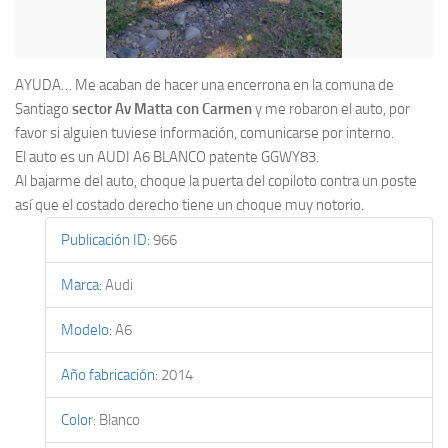
AYUDA… Me acaban de hacer una encerrona en la comuna de
Santiago
sector Av Matta con Carmen
y me robaron el auto, por
favor si alguien tuviese información, comunicarse por interno.
El auto es un AUDI A6 BLANCO patente GGWY83.
Al bajarme del auto, choque la puerta del copiloto contra un poste
así que el costado derecho tiene un choque muy notorio.
Publicación ID
:
966
Marca
:
Audi
Modelo
:
A6
Año fabricación
:
2014
Color
:
Blanco