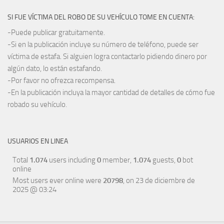
SI FUE VÍCTIMA DEL ROBO DE SU VEHÍCULO TOME EN CUENTA:
-Puede publicar gratuitamente.
-Si en la publicación incluye su número de teléfono, puede ser
víctima de estafa. Si alguien logra contactarlo pidiendo dinero por
algún dato, lo están estafando.
-Por favor no ofrezca recompensa.
-En la publicación incluya la mayor cantidad de detalles de cómo fue
robado su vehículo.
USUARIOS EN LINEA
Total
1.074
users including
0
member,
1.074
guests,
0
bot
online
Most users ever online were
20798
, on 23 de diciembre de
2025 @ 03:24