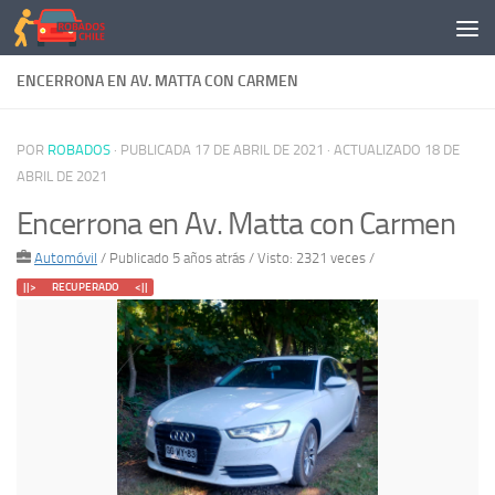
Saltar al contenido
ENCERRONA EN AV. MATTA CON CARMEN
POR
ROBADOS
· PUBLICADA
17 DE ABRIL DE 2021
· ACTUALIZADO
18 DE
ABRIL DE 2021
Encerrona en Av. Matta con Carmen
Automóvil
/
Publicado 5 años atrás
/ Visto: 2321 veces /
||> RECUPERADO <||