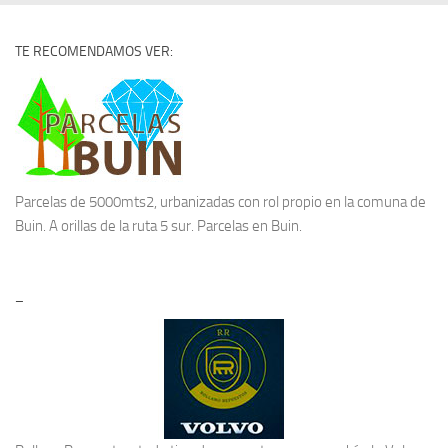
TE RECOMENDAMOS VER:
Parcelas de 5000mts2, urbanizadas con rol propio en la comuna de
Buin. A orillas de la ruta 5 sur.
Parcelas en Buin.
–