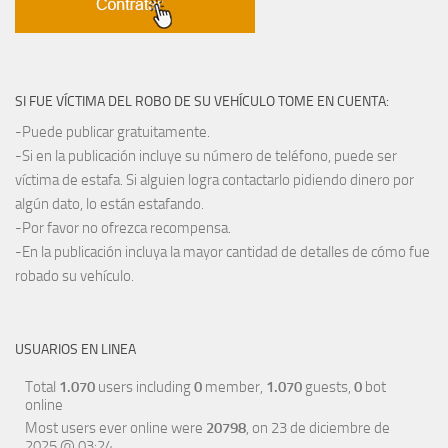
SI FUE VÍCTIMA DEL ROBO DE SU VEHÍCULO TOME EN CUENTA:
-Puede publicar gratuitamente.
-Si en la publicación incluye su número de teléfono, puede ser
víctima de estafa. Si alguien logra contactarlo pidiendo dinero por
algún dato, lo están estafando.
-Por favor no ofrezca recompensa.
-En la publicación incluya la mayor cantidad de detalles de cómo fue
robado su vehículo.
USUARIOS EN LINEA
Total
1.070
users including
0
member,
1.070
guests,
0
bot
online
Most users ever online were
20798
, on 23 de diciembre de
2025 @ 03:24