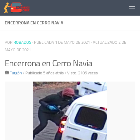
Saltar al contenido
ENCERRONA EN CERRO NAVIA
POR
ROBADOS
· PUBLICADA
1 DE MAYO DE 2021
· ACTUALIZADO
2 DE
MAYO DE 2021
Encerrona en Cerro Navia
Furgón
/
Publicado 5 años atrás
/ Visto: 2106 veces