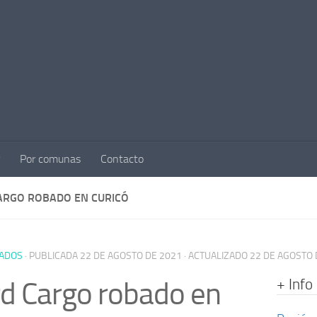
Por comunas
Contacto
ARGO ROBADO EN CURICÓ
ADOS
· PUBLICADA
22 DE AGOSTO DE 2021
· ACTUALIZADO
22 DE AGOSTO 
+ Info
d Cargo robado en