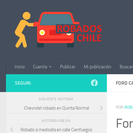
Saltar al contenido
Inicio
Cuenta
Publicar
Mi publicación
Buscar
SEGUIR:
FORD C
SIGUIENTE HISTORIA
POR
ROB
Chevrolet robado en Quinta Normal
For
HISTORIA PREVIA
Robado a mediodía en calle Cienfuegos