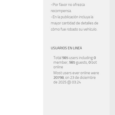
-Por favor no ofrezca
recompensa.
-En la publicación incluya la
mayor cantidad de detalles de
cómo fue robado su vehículo.
USUARIOS EN LINEA
Total
985
users including
0
member,
985
guests,
0
bot
online
Most users ever online were
20798
, on 23 de diciembre
de 2025 @ 03:24