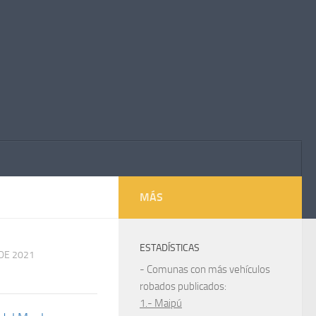
MÁS
ESTADÍSTICAS
DE 2021
- Comunas con más vehículos
robados publicados:
1.- Maipú