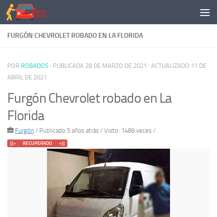
Saltar al contenido
FURGÓN CHEVROLET ROBADO EN LA FLORIDA
POR
ROBADOS
· PUBLICADA
28 DE MARZO DE 2021
· ACTUALIZADO
11 DE
ABRIL DE 2021
Furgón Chevrolet robado en La
Florida
Furgón
/
Publicado 5 años atrás
/ Visto: 1489 veces /
||> RECUPERADO <||