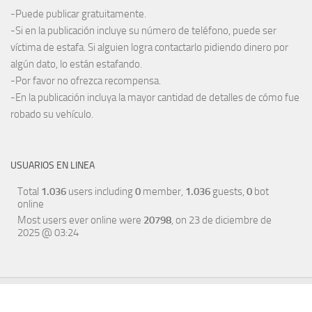
-Puede publicar gratuitamente.
-Si en la publicación incluye su número de teléfono, puede ser
víctima de estafa. Si alguien logra contactarlo pidiendo dinero por
algún dato, lo están estafando.
-Por favor no ofrezca recompensa.
-En la publicación incluya la mayor cantidad de detalles de cómo fue
robado su vehículo.
USUARIOS EN LINEA
Total
1.036
users including
0
member,
1.036
guests,
0
bot
online
Most users ever online were
20798
, on 23 de diciembre de
2025 @ 03:24