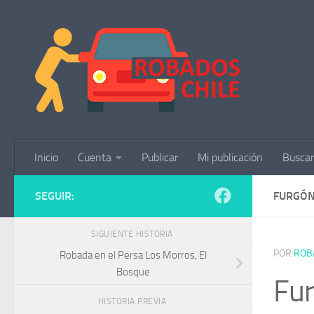
Saltar al contenido
Inicio
Cuenta
Publicar
Mi publicación
Buscar
SEGUIR:
FURGÓN
SIGUIENTE HISTORIA
POR
ROB
Robada en el Persa Los Morros, El
Bosque
Fur
HISTORIA PREVIA