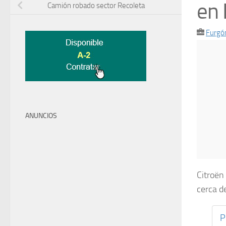
en 
Camión robado sector Recoleta
Furgó
ANUNCIOS
Citroën
cerca d
P