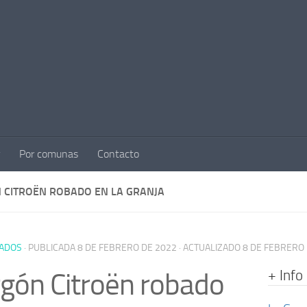
Por comunas
Contacto
 CITROËN ROBADO EN LA GRANJA
ADOS
· PUBLICADA
8 DE FEBRERO DE 2022
· ACTUALIZADO
8 DE FEBRERO
+ Info
gón Citroën robado