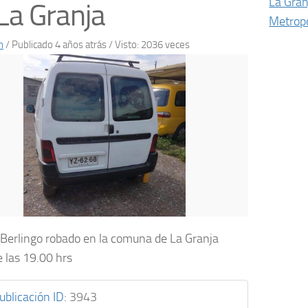
La Gran
La Granja
Metropo
n
/
Publicado 4 años atrás
/ Visto: 2036 veces
 Berlingo robado en la comuna de La Granja
e las 19.00 hrs
ublicación ID
:
3943