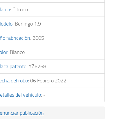
arca
:
Citroën
odelo
:
Berlingo 1.9
ño fabricación
:
2005
olor
:
Blanco
laca patente
:
YZ6268
echa del robo
:
06 Febrero 2022
etalles del vehículo
:
-
enunciar publicación