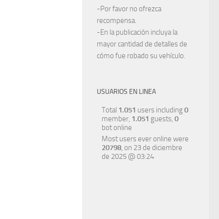
-Por favor no ofrezca
recompensa.
-En la publicación incluya la
mayor cantidad de detalles de
cómo fue robado su vehículo.
USUARIOS EN LINEA
Total
1.051
users including
0
member,
1.051
guests,
0
bot online
Most users ever online were
20798
, on 23 de diciembre
de 2025 @ 03:24