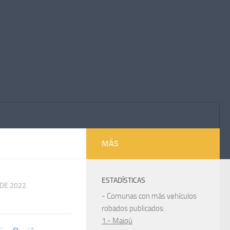
MÁS
ESTADÍSTICAS
 DE 2022
- Comunas con más vehículos
robados publicados:
1.- Maipú