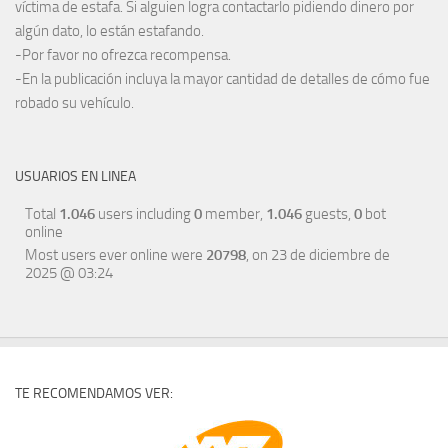
víctima de estafa. Si alguien logra contactarlo pidiendo dinero por
algún dato, lo están estafando.
-Por favor no ofrezca recompensa.
-En la publicación incluya la mayor cantidad de detalles de cómo fue
robado su vehículo.
USUARIOS EN LINEA
Total
1.046
users including
0
member,
1.046
guests,
0
bot
online
Most users ever online were
20798
, on 23 de diciembre de
2025 @ 03:24
TE RECOMENDAMOS VER: