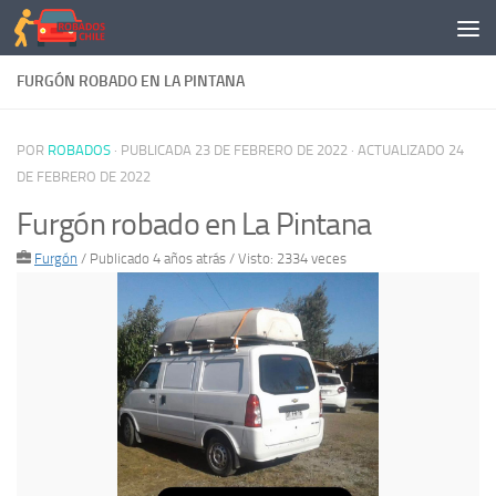
Saltar al contenido
FURGÓN ROBADO EN LA PINTANA
POR
ROBADOS
· PUBLICADA
23 DE FEBRERO DE 2022
· ACTUALIZADO
24
DE FEBRERO DE 2022
Furgón robado en La Pintana
Furgón
/
Publicado 4 años atrás
/ Visto: 2334 veces