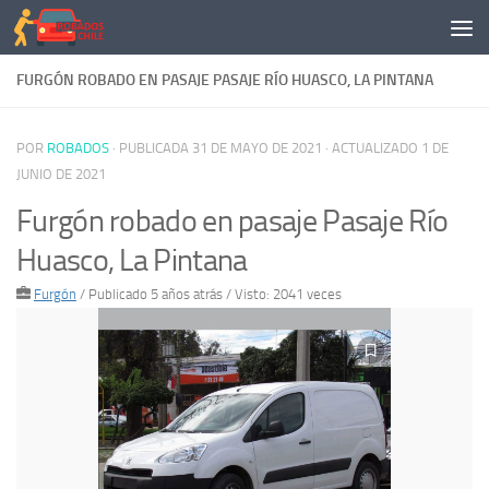
Saltar al contenido
FURGÓN ROBADO EN PASAJE PASAJE RÍO HUASCO, LA PINTANA
POR
ROBADOS
· PUBLICADA
31 DE MAYO DE 2021
· ACTUALIZADO
1 DE
JUNIO DE 2021
Furgón robado en pasaje Pasaje Río
Huasco, La Pintana
Furgón
/
Publicado 5 años atrás
/ Visto: 2041 veces