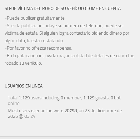
SI FUE VÍCTIMA DEL ROBO DE SU VEHÍCULO TOME EN CUENTA:
-Puede publicar gratuitamente.
-Si en la publicación incluye su número de teléfono, puede ser
víctima de estafa. Si alguien logra contactarlo pidiendo dinero por
algún dato, lo están estafando.
-Por favor no ofrezca recompensa.
-En la publicación incluya la mayor cantidad de detalles de cómo fue
robado su vehículo.
USUARIOS EN LINEA
Total
1.129
users including
0
member,
1.129
guests,
0
bot
online
Most users ever online were
20798
, on 23 de diciembre de
2025 @ 03:24