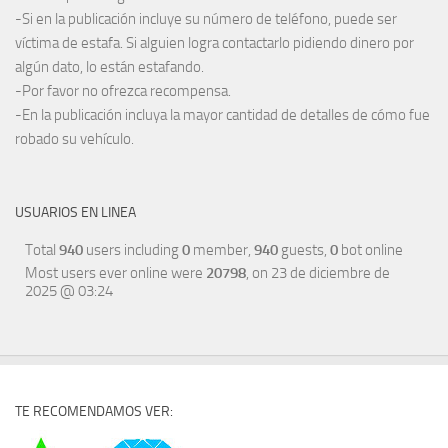
-Si en la publicación incluye su número de teléfono, puede ser
víctima de estafa. Si alguien logra contactarlo pidiendo dinero por
algún dato, lo están estafando.
-Por favor no ofrezca recompensa.
-En la publicación incluya la mayor cantidad de detalles de cómo fue
robado su vehículo.
USUARIOS EN LINEA
Total
940
users including
0
member,
940
guests,
0
bot online
Most users ever online were
20798
, on 23 de diciembre de
2025 @ 03:24
TE RECOMENDAMOS VER: