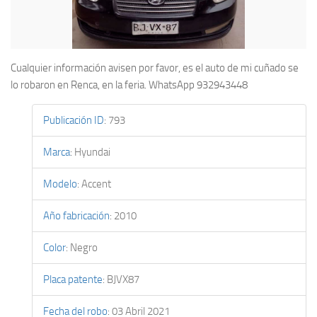
Cualquier información avisen por favor, es el auto de mi cuñado se
lo robaron en Renca, en la feria. WhatsApp 932943448
Publicación ID
:
793
Marca
:
Hyundai
Modelo
:
Accent
Año fabricación
:
2010
Color
:
Negro
Placa patente
:
BJVX87
Fecha del robo
:
03 Abril 2021