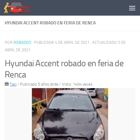
Saltar al contenido
HYUNDAI ACCENT ROBADO EN FERIA DE RENCA
POR
ROBADOS
· PUBLICADA
4 DE ABRIL DE 2021
· ACTUALIZADO
5 DE
ABRIL DE 2021
Hyundai Accent robado en feria de
Renca
Taxi
/
Publicado 5 años atrás
/ Visto: 1404 veces