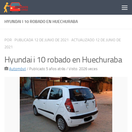
Saltar al contenido
HYUNDAI I 10 ROBADO EN HUECHURABA
POR
· PUBLICADA
12 DE JUNIO DE 2021
· ACTUALIZADO
12 DE JUNIO DE
2021
Hyundai i 10 robado en Huechuraba
Automóvil
/
Publicado 5 años atrás
/ Visto: 2026 veces