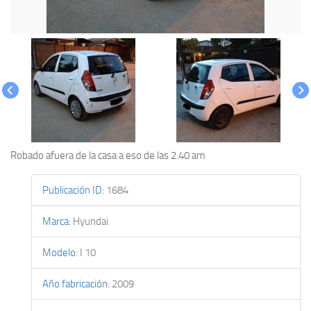
Robado afuera de la casa a eso de las 2.40 am
Publicación ID
:
1684
Marca
:
Hyundai
Modelo
:
I 10
Año fabricación
:
2009