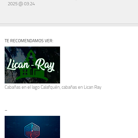
2025 @ 03:24
TE RECOMENDAMOS VER:
Cabañas en el lago Calafquén
, cabañas en Lican Ray
–