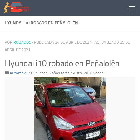
Saltar al contenido
HYUNDAI I10 ROBADO EN PEÑALOLÉN
POR
ROBADOS
· PUBLICADA
24 DE ABRIL DE 2021
· ACTUALIZADO
25 DE
ABRIL DE 2021
Hyundai i10 robado en Peñalolén
Automóvil
/
Publicado 5 años atrás
/ Visto: 2070 veces