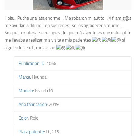
Hola… Pucha una lata enorme… Me robaron mi autito… X fi amig@s
me ayudan a difundir en sus redes.. se los agradecería mucho….
Se que lo material se recupera, lo que más siento es que este autito
me llevaba a realizar mis visita a mis pacientes
si
alguien lo ve x fi, me avisan
Publicación ID
:
1066
Marca
:
Hyundai
Modelo
:
Grand i10
Año fabricación
:
2019
Color
:
Rojo
Placa patente
:
LCJC13