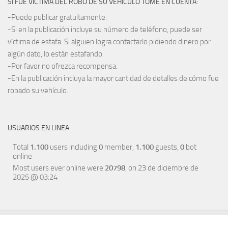
SI FUE VÍCTIMA DEL ROBO DE SU VEHÍCULO TOME EN CUENTA:
-Puede publicar gratuitamente.
-Si en la publicación incluye su número de teléfono, puede ser
víctima de estafa. Si alguien logra contactarlo pidiendo dinero por
algún dato, lo están estafando.
-Por favor no ofrezca recompensa.
-En la publicación incluya la mayor cantidad de detalles de cómo fue
robado su vehículo.
USUARIOS EN LINEA
Total
1.100
users including
0
member,
1.100
guests,
0
bot
online
Most users ever online were
20798
, on 23 de diciembre de
2025 @ 03:24