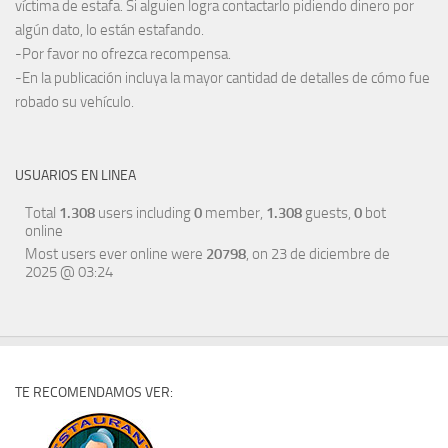
víctima de estafa. Si alguien logra contactarlo pidiendo dinero por
algún dato, lo están estafando.
-Por favor no ofrezca recompensa.
-En la publicación incluya la mayor cantidad de detalles de cómo fue
robado su vehículo.
USUARIOS EN LINEA
Total
1.308
users including
0
member,
1.308
guests,
0
bot
online
Most users ever online were
20798
, on 23 de diciembre de
2025 @ 03:24
TE RECOMENDAMOS VER: