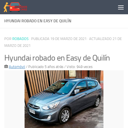
Saltar al contenido
HYUNDAI ROBADO EN EASY DE QUILÍN
POR
ROBADOS
· PUBLICADA
19 DE MARZO DE 2021
· ACTUALIZADO
21 DE
MARZO DE 2021
Hyundai robado en Easy de Quilín
Automóvil
/
Publicado 5 años atrás
/ Visto: 949 veces