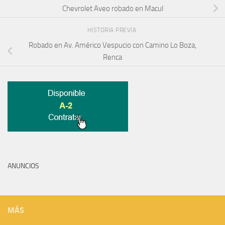
Chevrolet Aveo robado en Macul
HISTORIA PREVIA
Robado en Av. Américo Vespucio con Camino Lo Boza,
Renca
ANUNCIOS
MÁS