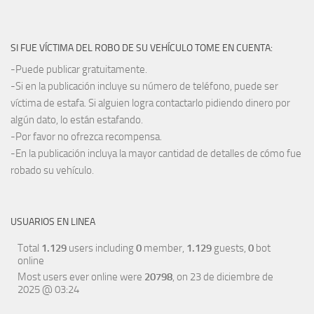
SI FUE VÍCTIMA DEL ROBO DE SU VEHÍCULO TOME EN CUENTA:
-Puede publicar gratuitamente.
-Si en la publicación incluye su número de teléfono, puede ser
víctima de estafa. Si alguien logra contactarlo pidiendo dinero por
algún dato, lo están estafando.
-Por favor no ofrezca recompensa.
-En la publicación incluya la mayor cantidad de detalles de cómo fue
robado su vehículo.
USUARIOS EN LINEA
Total
1.129
users including
0
member,
1.129
guests,
0
bot
online
Most users ever online were
20798
, on 23 de diciembre de
2025 @ 03:24