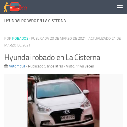
Saltar al contenido
HYUNDAI ROBADO EN LA CISTERNA
POR
ROBADOS
· PUBLICADA
20 DE MARZO DE 2021
· ACTUALIZADO
21 DE
MARZO DE 2021
Hyundai robado en La Cisterna
Automóvil
/
Publicado 5 años atrás
/ Visto: 1148 veces