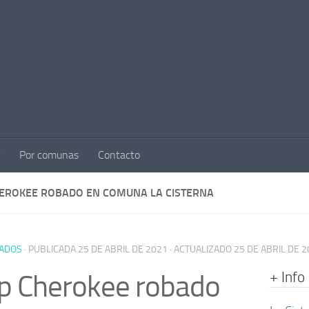
Por comunas
Contacto
HEROKEE ROBADO EN COMUNA LA CISTERNA
ADOS
· PUBLICADA
25 DE ABRIL DE 2021
· ACTUALIZADO
25 DE ABRIL DE 
+ Info
p Cherokee robado