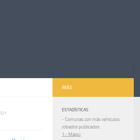
MÁS
ESTADÍSTICAS
2021
- Comunas con más vehículos
robados publicados:
1.- Maipú