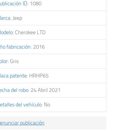
ublicación ID
:
1080
arca
:
Jeep
odelo
:
Cherokee LTD
ño fabricación
:
2016
olor
:
Gris
laca patente
:
HRHP65
echa del robo
:
24 Abril 2021
etalles del vehículo
:
No
enunciar publicación