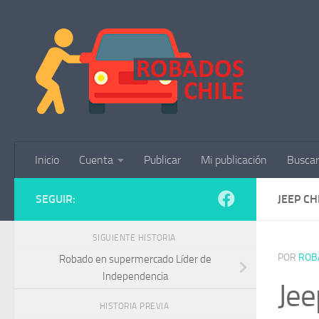
Saltar al contenido
Inicio
Cuenta
Publicar
Mi publicación
Buscar
SEGUIR:
JEEP C
SIGUIENTE HISTORIA
POR
ROB
Robado en supermercado Líder de
Independencia
Jee
HISTORIA PREVIA