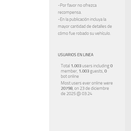
-Por favor no ofrezca
recompensa.
-En la publicación incluya la
mayor cantidad de detalles de
cómo fue robado su vehículo.
USUARIOS EN LINEA
Total
1.003
users including
0
member,
1.003
guests,
0
bot online
Most users ever online were
20798
, on 23 de diciembre
de 2025 @ 03:24