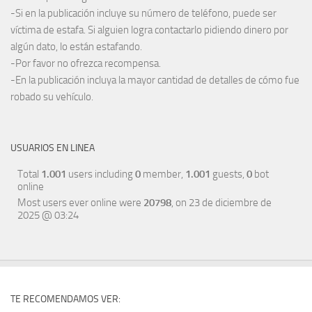
-Si en la publicación incluye su número de teléfono, puede ser
víctima de estafa. Si alguien logra contactarlo pidiendo dinero por
algún dato, lo están estafando.
-Por favor no ofrezca recompensa.
-En la publicación incluya la mayor cantidad de detalles de cómo fue
robado su vehículo.
USUARIOS EN LINEA
Total
1.001
users including
0
member,
1.001
guests,
0
bot
online
Most users ever online were
20798
, on 23 de diciembre de
2025 @ 03:24
TE RECOMENDAMOS VER: