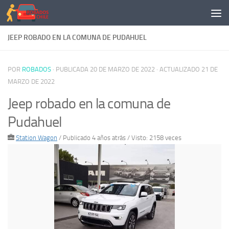
Saltar al contenido
JEEP ROBADO EN LA COMUNA DE PUDAHUEL
POR
ROBADOS
· PUBLICADA
20 DE MARZO DE 2022
· ACTUALIZADO
21 DE
MARZO DE 2022
Jeep robado en la comuna de
Pudahuel
Station Wagon
/
Publicado 4 años atrás
/ Visto: 2158 veces